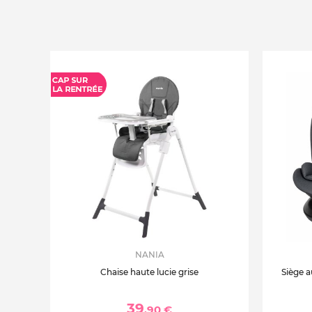
NANIA
Chaise haute lucie grise
Siège a
39
,90 €