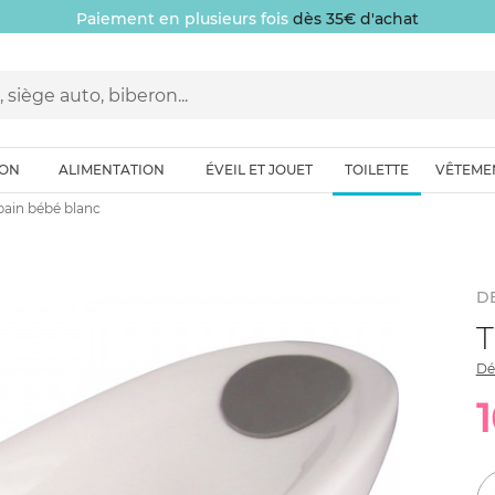
Paiement en plusieurs fois
dès 35€ d'achat
ION
ALIMENTATION
ÉVEIL ET JOUET
TOILETTE
VÊTEME
bain bébé blanc
D
T
Dé