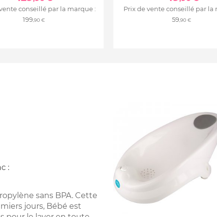
 vente conseillé par la marque :
Prix de vente conseillé par la
199
59
,90 €
,90 €
c :
ropylène sans BPA. Cette
emiers jours, Bébé est
es pour le laver en toute