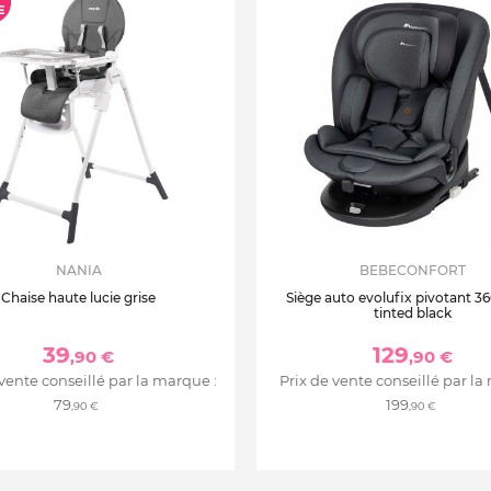
NANIA
BEBECONFORT
Chaise haute lucie grise
Siège auto evolufix pivotant 360
tinted black
39
129
,90 €
,90 €
 vente conseillé par la marque :
Prix de vente conseillé par la
79
199
,90 €
,90 €