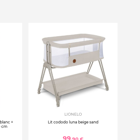
LIONELO
 blanc +
Lit cododo luna beige sand
0 cm
99
,90 €