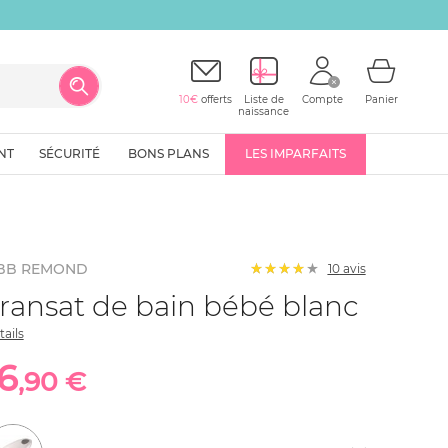
10€
offerts
Liste de
Compte
Panier
naissance
NT
SÉCURITÉ
BONS PLANS
LES IMPARFAITS
BB REMOND
10
avis
ransat de bain bébé blanc
tails
16
,90 €