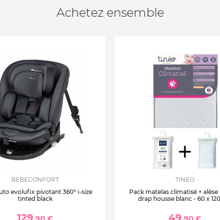
Achetez ensemble
BEBECONFORT
TINEO
uto evolufix pivotant 360° i-size
Pack matelas climatisé + alèse
tinted black
drap housse blanc - 60 x 12
129
49
,90 €
,90 €