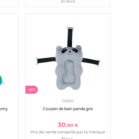
En stock
-6%
TINEO
atomy
Coussin de bain panda gris
30
,90 €
Prix de vente conseillé par la marque :
32