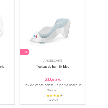
-16%
ANGELCARE
ris
Transat de bain fit bleu
20
,90 €
Prix de vente conseillé par la marque :
24
,90 €
(2)
En stock