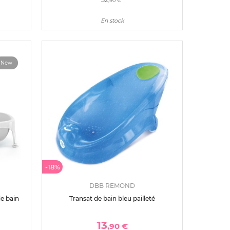
,90 €
En stock
New
-18%
DBB REMOND
de bain
Transat de bain bleu pailleté
13
,90 €