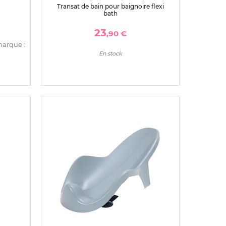
Transat de bain pour baignoire flexi
bath
23
,90 €
marque :
En stock