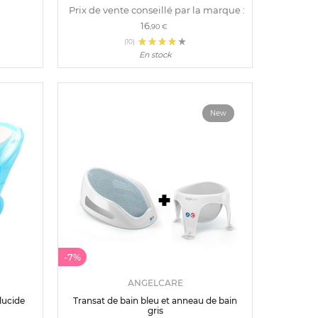
Prix de vente conseillé par la marque :
16
,90 €
(10)
En stock
New
-7%
ANGELCARE
lucide
Transat de bain bleu et anneau de bain
gris