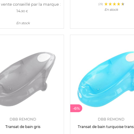
 vente conseillé par la marque :
(29)
En stock
14
,90 €
En stock
-6%
DBB REMOND
DBB REMOND
Transat de bain gris
Transat de bain turquoise trans