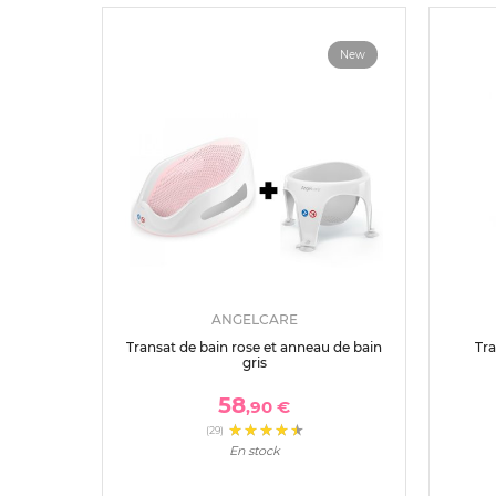
New
ANGELCARE
Transat de bain rose et anneau de bain
Tra
gris
58
,90 €
(29)
En stock