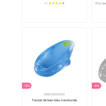
Prix de
(10)
-12%
-6%
DBB REMOND
Transat de bain bleu translucide