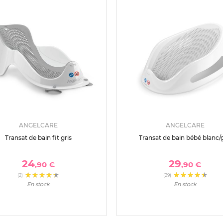
ANGELCARE
ANGELCARE
Transat de bain fit gris
Transat de bain bébé blanc/g
24
29
,90 €
,90 €
(2)
(29)
En stock
En stock