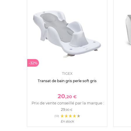
-32%
TIGEX
Transat de bain gris perle soft gris
20
,20 €
Prix de vente conseillé par la marque :
29
,90 €
(59)
En stock