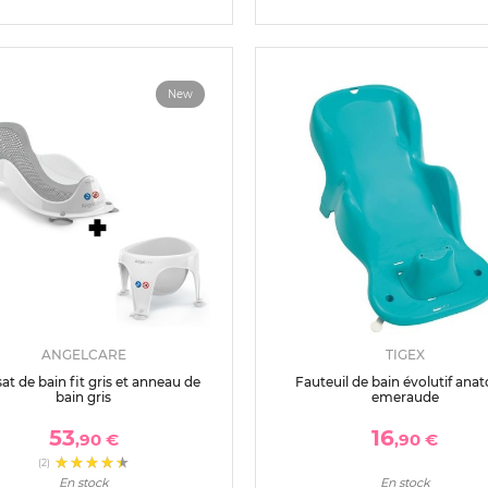
New
ANGELCARE
TIGEX
at de bain fit gris et anneau de
Fauteuil de bain évolutif an
bain gris
emeraude
53
16
,90 €
,90 €
(2)
En stock
En stock