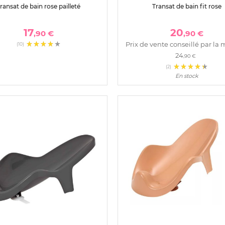
ransat de bain rose pailleté
Transat de bain fit rose
17
20
,90 €
,90 €
Prix de vente conseillé par la 
(10)
24
,90 €
(2)
En stock