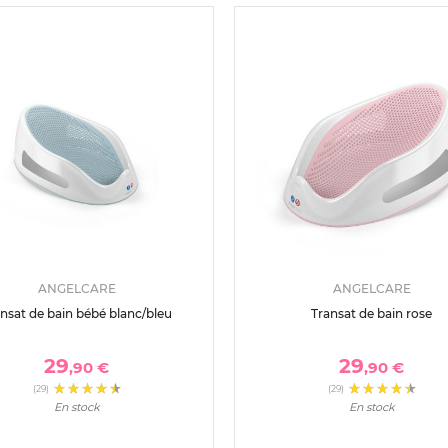
ANGELCARE
ANGELCARE
nsat de bain bébé blanc/bleu
Transat de bain rose
29
29
,90 €
,90 €
(29)
(29)
En stock
En stock