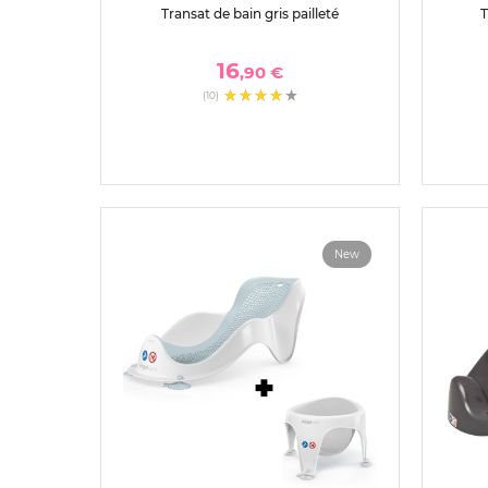
Transat de bain gris pailleté
T
16
,90 €
(10)
New