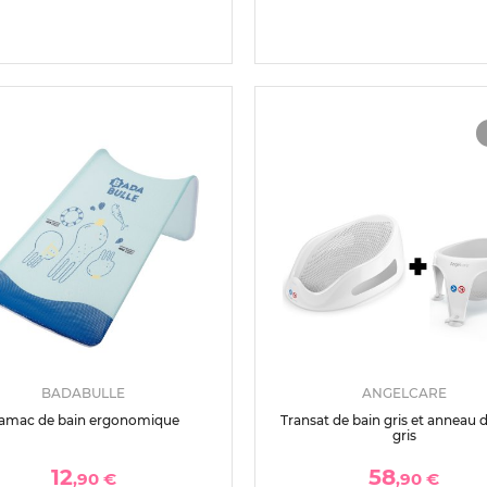
BADABULLE
ANGELCARE
amac de bain ergonomique
Transat de bain gris et anneau 
gris
12
58
,90 €
,90 €