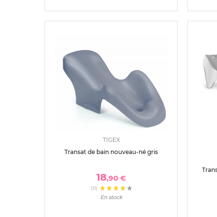
TIGEX
Transat de bain nouveau-né gris
Trans
18
,90 €
(31)
En stock