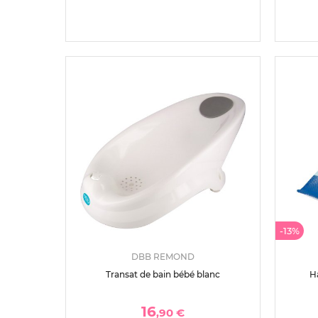
-13%
DBB REMOND
Transat de bain bébé blanc
H
16
,90 €