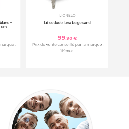
LIONELO
 blanc +
Lit cododo luna beige sand
0 cm
99
,90 €
 marque :
Prix de vente conseillé par la marque :
119
,90 €