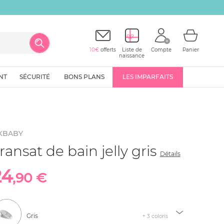
10€
offerts
Liste de
Compte
Panier
naissance
NT
SÉCURITÉ
BONS PLANS
LES IMPARFAITS
KBABY
ransat de bain jelly gris
Détails
24
,90 €
Gris
+ 3 coloris