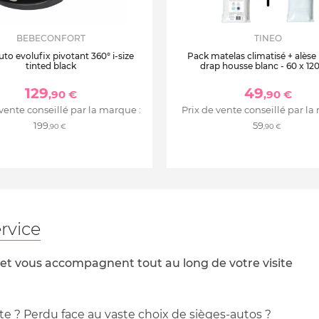
BEBECONFORT
TINEO
uto evolufix pivotant 360° i-size
Pack matelas climatisé + alèse
tinted black
drap housse blanc - 60 x 12
129
49
,90 €
,90 €
 vente conseillé par la marque :
Prix de vente conseillé par la
199
59
,90 €
,90 €
rvice
 et vous accompagnent tout au long de votre visite
te ? Perdu face au vaste choix de sièges-autos ?