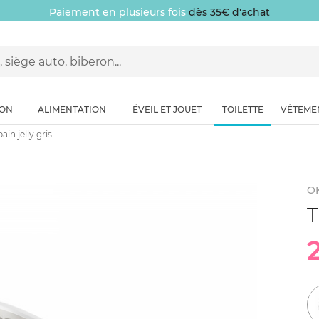
Paiement en plusieurs fois
dès 35€ d'achat
ION
ALIMENTATION
ÉVEIL ET JOUET
TOILETTE
VÊTEME
ain jelly gris
O
T