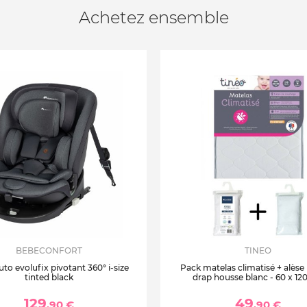
Achetez ensemble
BEBECONFORT
TINEO
uto evolufix pivotant 360° i-size
Pack matelas climatisé + alèse
tinted black
drap housse blanc - 60 x 12
129
49
,90 €
,90 €