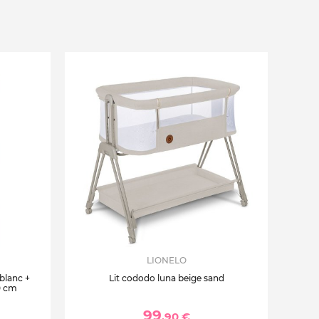
LIONELO
 blanc +
Lit cododo luna beige sand
0 cm
99
,90 €