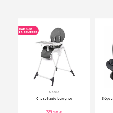
NANIA
Chaise haute lucie grise
Siège a
39
,90 €