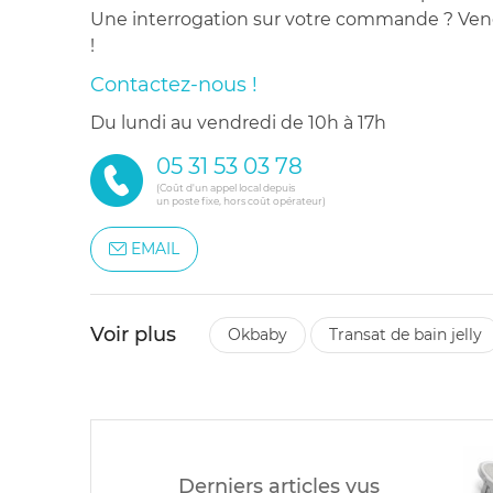
Une interrogation sur votre commande ? Venez
!
Contactez-nous !
du lundi au vendredi de 10h à 17h
05 31 53 03 78
(Coût d'un appel local depuis
un poste fixe, hors coût opérateur)
EMAIL
Voir plus
okbaby
transat de bain jelly
Derniers articles vus