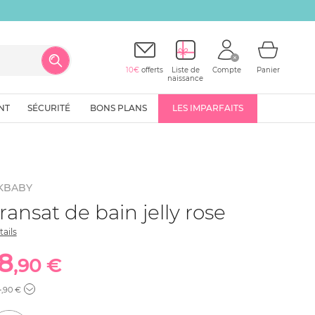
10€
offerts
Liste de
Compte
Panier
naissance
NT
SÉCURITÉ
BONS PLANS
LES IMPARFAITS
KBABY
ransat de bain jelly rose
tails
18
,90 €
4
,90 €