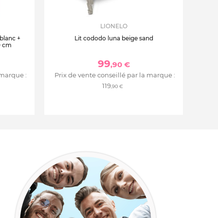
LIONELO
 blanc +
Lit cododo luna beige sand
0 cm
99
,90 €
 marque :
Prix de vente conseillé par la marque :
119
,90 €