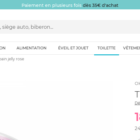
Paiement en plusieurs fois
dès 35€ d'achat
ION
ALIMENTATION
ÉVEIL ET JOUET
TOILETTE
VÊTEME
ain jelly rose
O
T
Dé
2