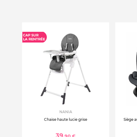
NANIA
Chaise haute lucie grise
Siège a
39
,90 €