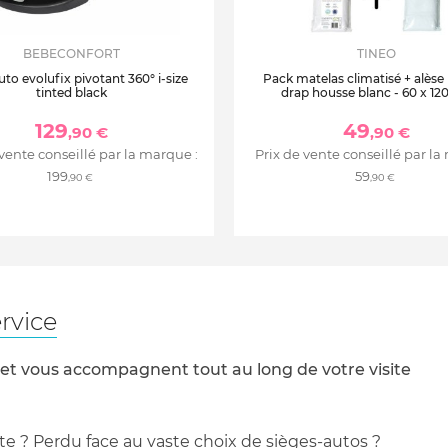
BEBECONFORT
TINEO
uto evolufix pivotant 360° i-size
Pack matelas climatisé + alèse
tinted black
drap housse blanc - 60 x 12
129
49
,90 €
,90 €
 vente conseillé par la marque :
Prix de vente conseillé par la
199
59
,90 €
,90 €
rvice
 et vous accompagnent tout au long de votre visite
te ? Perdu face au vaste choix de sièges-autos ?