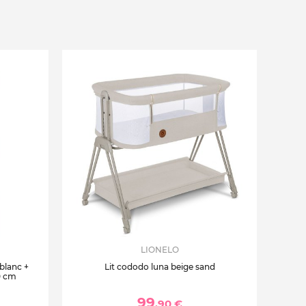
LIONELO
 blanc +
Lit cododo luna beige sand
0 cm
99
,90 €