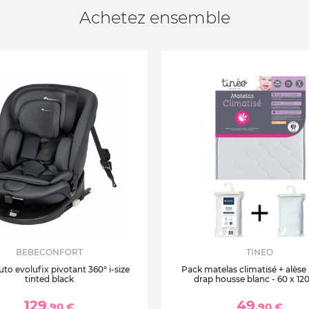
Achetez ensemble
BEBECONFORT
TINEO
uto evolufix pivotant 360° i-size
Pack matelas climatisé + alèse
tinted black
drap housse blanc - 60 x 12
129
49
,90 €
,90 €