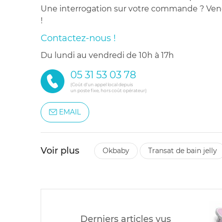
Une interrogation sur votre commande ? Venez
!
Contactez-nous !
du lundi au vendredi de 10h à 17h
05 31 53 03 78
(Coût d'un appel local depuis
un poste fixe, hors coût opérateur)
EMAIL
Voir plus
okbaby
transat de bain jelly
Derniers articles vus