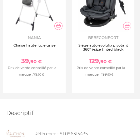
NANIA
BEBECONFORT
Chaise haute lucie grise
Siège auto evolufix pivotant
360° i-size tinted black
39
129
,90 €
,90 €
Prix de vente conseillé par la
Prix de vente conseillé par la
marque :
79
marque :
199
,90 €
,90 €
Descriptif
Référence :
ST096315435