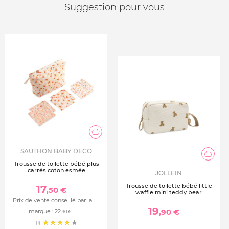
Suggestion pour vous
SAUTHON BABY DECO
Trousse de toilette bébé plus
carrés coton esmée
JOLLEIN
Trousse de toilette bébé little
17
,50 €
waffle mini teddy bear
Prix de vente conseillé par la
19
,90 €
marque :
22
,90 €
(1)