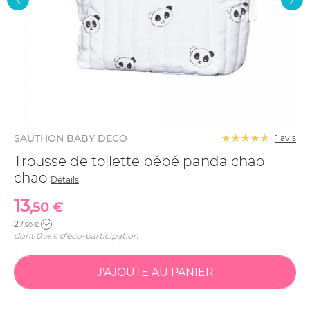
SAUTHON BABY DECO
1 avis
Trousse de toilette bébé panda chao
chao
Détails
13
,50 €
27
,90 €
dont
0
d'éco-participation
,08 €