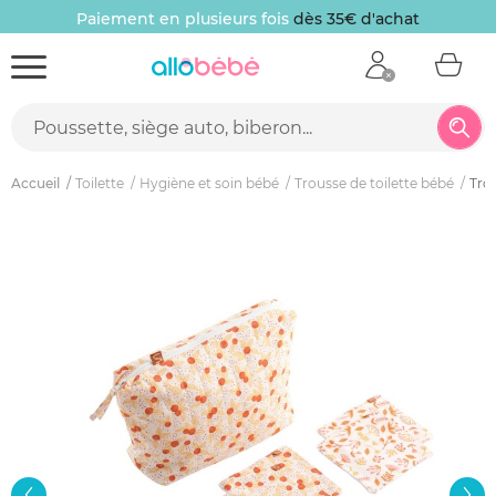
Paiement en plusieurs fois
dès 35€ d'achat
Accueil
Toilette
Hygiène et soin bébé
Trousse de toilette bébé
Tro