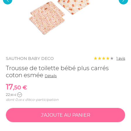
SAUTHON BABY DECO
1 avis
Trousse de toilette bébé plus carrés
coton esmée
Détails
17
,50 €
22
,90 €
dont
0
d'éco-participation
,08 €