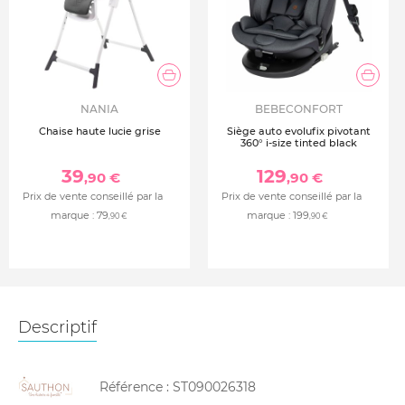
NANIA
BEBECONFORT
Chaise haute lucie grise
Siège auto evolufix pivotant
360° i-size tinted black
39
129
,90 €
,90 €
Prix de vente conseillé par la
Prix de vente conseillé par la
marque :
79
marque :
199
,90 €
,90 €
Descriptif
Référence :
ST090026318