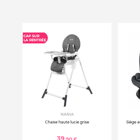
NANIA
Chaise haute lucie grise
Siège a
39
,90 €