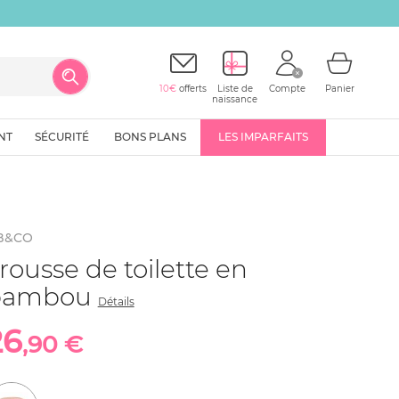
10€
offerts
Liste de
Compte
Panier
naissance
NT
SÉCURITÉ
BONS PLANS
LES IMPARFAITS
B&CO
rousse de toilette en
bambou
Détails
26
,90 €