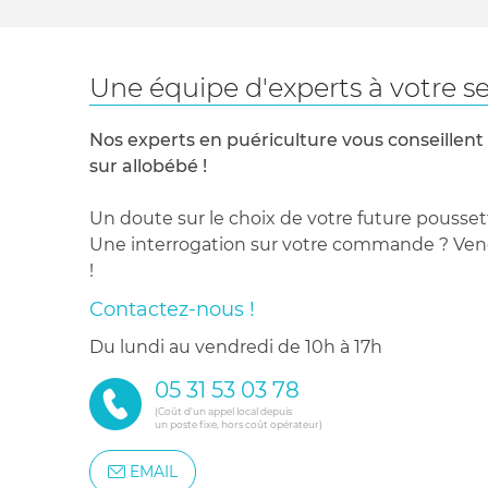
Une équipe d'experts à votre se
Nos experts en puériculture vous conseillent
sur allobébé !
Un doute sur le choix de votre future pousset
Une interrogation sur votre commande ? Venez
!
Contactez-nous !
du lundi au vendredi de 10h à 17h
05 31 53 03 78
(Coût d'un appel local depuis
un poste fixe, hors coût opérateur)
EMAIL