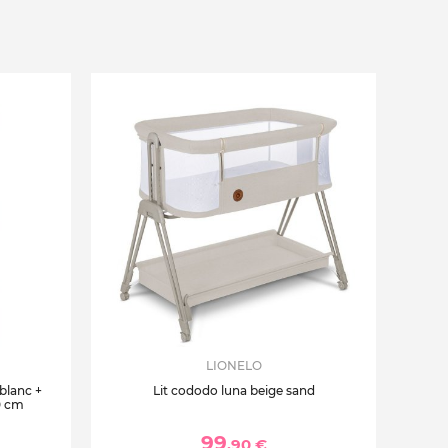
LIONELO
 blanc +
Lit cododo luna beige sand
0 cm
99
,90 €