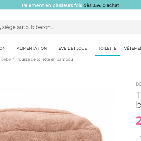
Paiement en plusieurs fois
dès 35€ d'achat
ION
ALIMENTATION
ÉVEIL ET JOUET
TOILETTE
VÊTEME
e bébé
Trousse de toilette en bambou
B
T