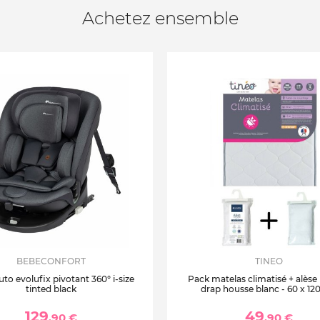
Achetez ensemble
BEBECONFORT
TINEO
uto evolufix pivotant 360° i-size
Pack matelas climatisé + alèse
tinted black
drap housse blanc - 60 x 12
129
49
,90 €
,90 €