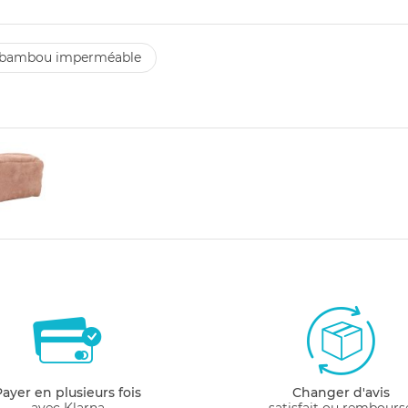
en bambou imperméable
Payer en plusieurs fois
Changer d'avis
avec Klarna
satisfait ou rembours