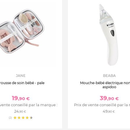
JANE
BEABA
rousse de soin bébé - pale
Mouche-bébé électrique n
aspidoo
19
39
,90 €
,90 €
 vente conseillé par la marque :
Prix de vente conseillé par la
24
49
,90 €
,90 €
(2)