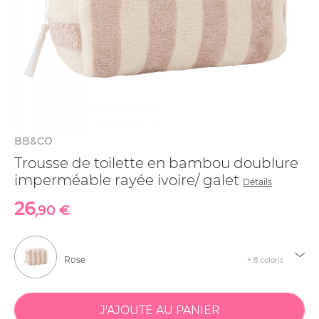
BB&CO
Trousse de toilette en bambou doublure
imperméable rayée ivoire/ galet
Détails
26
,90 €
Rose
+ 8 coloris