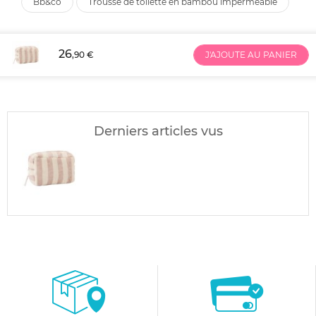
bb&co
trousse de toilette en bambou imperméable
26
,90 €
J'AJOUTE AU PANIER
Derniers articles vus