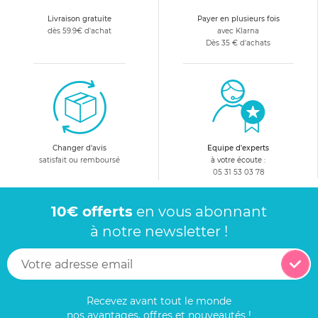
Livraison gratuite
Payer en plusieurs fois
dès 59.9€ d'achat
avec Klarna
Dès 35 € d'achats
Changer d'avis
Equipe d'experts
satisfait ou remboursé
à votre écoute :
05 31 53 03 78
10€ offerts
en vous abonnant
à notre newsletter !
Recevez avant tout le monde
nos avantages, offres et nouveautés !