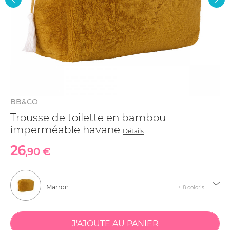
BB&CO
Trousse de toilette en bambou
imperméable havane
Détails
26
,90 €
Marron
+ 8 coloris