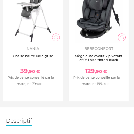
NANIA
BEBECONFORT
Chaise haute lucie grise
Siège auto evolufix pivotant
360° i-size tinted black
39
129
,90 €
,90 €
Prix de vente conseillé par la
Prix de vente conseillé par la
marque :
79
marque :
199
,90 €
,90 €
Descriptif