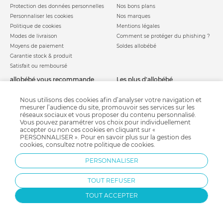
Protection des données personnelles
Nos bons plans
Personnaliser les cookies
Nos marques
Politique de cookies
Mentions légales
Modes de livraison
Comment se protéger du phishing ?
Moyens de paiement
Soldes allobébé
Garantie stock & produit
Satisfait ou remboursé
allobébé vous recommande
les plus d'allobébé
Sites et partenaires
Liste de naissance
Nos labels
Infos conseils
Nous utilisons des cookies afin d’analyser votre navigation et
mesurer l’audience du site, promouvoir ses services sur les
Nos licences
Jeux concours
réseaux sociaux et vous proposer du contenu personnalisé.
Valise de maternité
Besoin d'aide ?
Vous pouvez paramétrer vos choix pour individuellement
Parrainage
accepter ou non ces cookies en cliquant sur «
FAQ
PERSONNALISER ». Pour en savoir plus sur la gestion des
Paiement sécurisé
cookies, consultez notre
politique de cookies
.
PERSONNALISER
Charte qualité
TOUT REFUSER
TOUT ACCEPTER