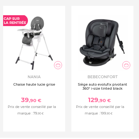
NANIA
BEBECONFORT
Chaise haute lucie grise
Siège auto evolufix pivotant
360° i-size tinted black
39
129
,90 €
,90 €
Prix de vente conseillé par la
Prix de vente conseillé par la
marque :
79
marque :
199
,90 €
,90 €