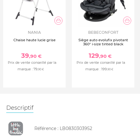
NANIA
BEBECONFORT
Chaise haute lucie grise
Siège auto evolufix pivotant
360° i-size tinted black
39
129
,90 €
,90 €
Prix de vente conseillé par la
Prix de vente conseillé par la
marque :
79
marque :
199
,90 €
,90 €
Descriptif
Référence :
LB0830303952