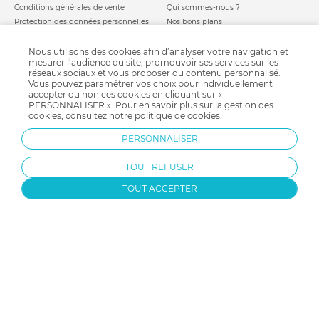
Conditions générales de vente
Qui sommes-nous ?
Protection des données personnelles
Nos bons plans
Personnaliser les cookies
Nos marques
Politique de cookies
Mentions légales
Nous utilisons des cookies afin d’analyser votre navigation et
mesurer l’audience du site, promouvoir ses services sur les
Modes de livraison
Comment se protéger du phishing ?
réseaux sociaux et vous proposer du contenu personnalisé.
Moyens de paiement
Soldes allobébé
Vous pouvez paramétrer vos choix pour individuellement
Garantie stock & produit
accepter ou non ces cookies en cliquant sur «
PERSONNALISER ». Pour en savoir plus sur la gestion des
Satisfait ou remboursé
cookies, consultez notre
politique de cookies
.
allobébé vous recommande
les plus d'allobébé
PERSONNALISER
Sites et partenaires
Liste de naissance
Nos labels
Infos conseils
TOUT REFUSER
Nos licences
Jeux concours
Valise de maternité
Besoin d'aide ?
TOUT ACCEPTER
Parrainage
FAQ
Paiement sécurisé
Charte qualité