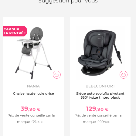
Suggestion pour vous
NANIA
BEBECONFORT
Chaise haute lucie grise
Siège auto evolufix pivotant
360° i-size tinted black
39
129
,90 €
,90 €
Prix de vente conseillé par la
Prix de vente conseillé par la
marque :
79
marque :
199
,90 €
,90 €