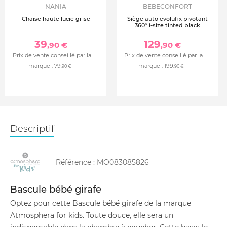
NANIA
BEBECONFORT
Chaise haute lucie grise
Siège auto evolufix pivotant
360° i-size tinted black
39
129
,90 €
,90 €
Prix de vente conseillé par la
Prix de vente conseillé par la
marque :
79
marque :
199
,90 €
,90 €
Descriptif
Référence :
MO083085826
Bascule bébé girafe
Optez pour cette Bascule bébé girafe de la marque
Atmosphera for kids. Toute douce, elle sera un