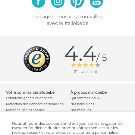
Partagez-nous vos trouvailles
avec le #allobebe
4.4
/ 5
511 avis client
votre commande allobébé
à propos d'allobébé
Conditions générales de vente
Qui sommes-nous ?
Protection des données personnelles
Nos bons plans
Personnaliser les cookies
Nos marques
Politique de cookies
Mentions légales
Modes de livraison
Comment se protéger du phishing ?
Nous utilisons des cookies afin d’analyser votre navigation et
mesurer l’audience du site, promouvoir ses services sur les
Moyens de paiement
Soldes allobébé
réseaux sociaux et vous proposer du contenu personnalisé.
Garantie stock & produit