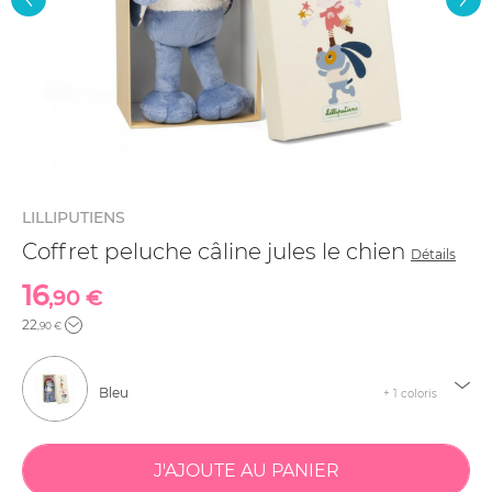
LILLIPUTIENS
Coffret peluche câline jules le chien
Détails
16
,90 €
22
,90 €
Bleu
+ 1 coloris