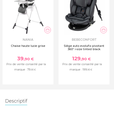
NANIA
BEBECONFORT
Chaise haute lucie grise
Siège auto evolufix pivotant
360° i-size tinted black
39
129
,90 €
,90 €
Prix de vente conseillé par la
Prix de vente conseillé par la
marque :
79
marque :
199
,90 €
,90 €
Descriptif