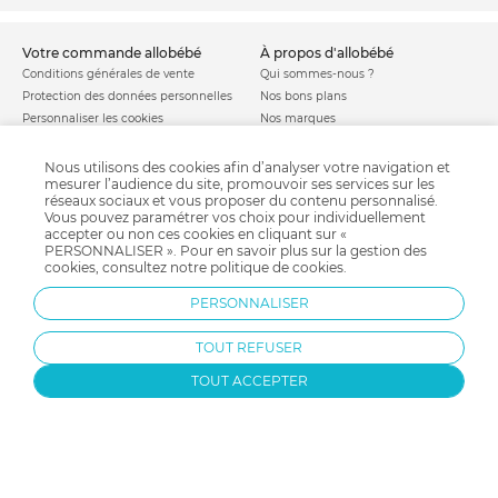
votre commande allobébé
à propos d'allobébé
Conditions générales de vente
Qui sommes-nous ?
Protection des données personnelles
Nos bons plans
Personnaliser les cookies
Nos marques
Politique de cookies
Mentions légales
Modes de livraison
Comment se protéger du phishing ?
Nous utilisons des cookies afin d’analyser votre navigation et
mesurer l’audience du site, promouvoir ses services sur les
Moyens de paiement
Soldes allobébé
réseaux sociaux et vous proposer du contenu personnalisé.
Garantie stock & produit
Vous pouvez paramétrer vos choix pour individuellement
Satisfait ou remboursé
accepter ou non ces cookies en cliquant sur «
PERSONNALISER ». Pour en savoir plus sur la gestion des
allobébé vous recommande
les plus d'allobébé
cookies, consultez notre
politique de cookies
.
Sites et partenaires
Liste de naissance
PERSONNALISER
Nos labels
Infos conseils
Nos licences
Jeux concours
TOUT REFUSER
Valise de maternité
Besoin d'aide ?
Parrainage
FAQ
TOUT ACCEPTER
Paiement sécurisé
Charte qualité