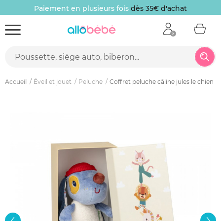
Paiement en plusieurs fois
dès 35€ d'achat
Accueil
Éveil et jouet
Peluche
Coffret peluche câline jules le chien