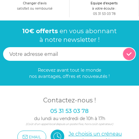
Changer d'avis
Equipe d'experts
satisfait ou remboursé
à votre écoute :
05 31 53 03 78
10€ offerts
en vous abonnant
à notre newsletter !
Recevez avant tout le monde
nos avantages, offres et nouveautés !
Contactez-nous !
05 31 53 03 78
du lundi au vendredi de 10h à 17h
(Coût d'un appel local depuis un poste fixe, hors coût opérateur)
Je choisis un créneau
EMAIL