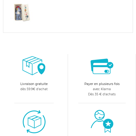
Livraison gratuite
Payer en plusieurs fois
dès 59.9€ d'achat
avec Klarna
Dès 35 € d'achats