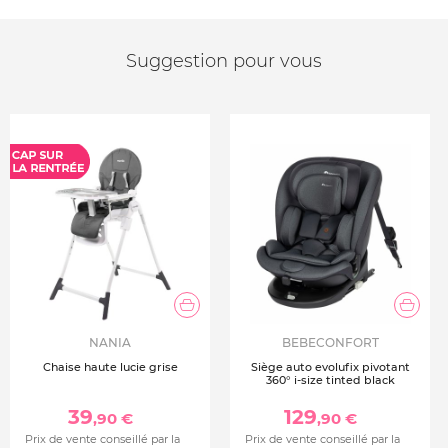
Suggestion pour vous
NANIA
BEBECONFORT
Chaise haute lucie grise
Siège auto evolufix pivotant
360° i-size tinted black
39
129
,90 €
,90 €
Prix de vente conseillé par la
Prix de vente conseillé par la