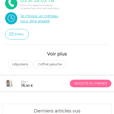
05 31 53 03 78
(Coût d'un appel local depuis
un poste fixe, hors coût opérateur)
Je choisis un créneau
pour être appelé
EMAIL
Voir plus
lilliputiens
coffret peluche
22
,90 €
J'AJOUTE AU PANIER
16
,90 €
Derniers articles vus