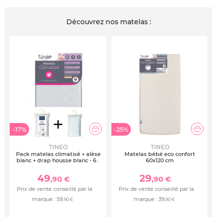
Découvrez nos matelas :
-17%
-25%
TINEO
TINEO
Pack matelas climatisé + alèse
Matelas bébé eco confort
blanc + drap housse blanc - 60
60x120 cm
x 120 cm
49
29
,90 €
,90 €
Prix de vente conseillé par la
Prix de vente conseillé par la
marque :
59
marque :
39
,90 €
,90 €