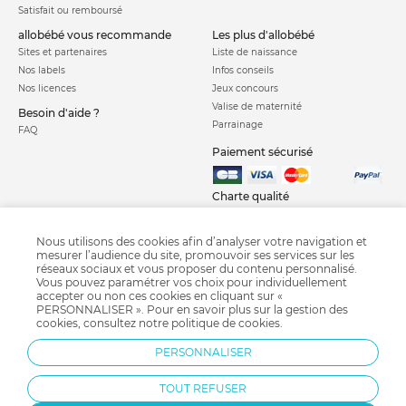
Satisfait ou remboursé
allobébé vous recommande
les plus d'allobébé
Sites et partenaires
Liste de naissance
Nos labels
Infos conseils
Nos licences
Jeux concours
Valise de maternité
Besoin d'aide ?
Parrainage
FAQ
Paiement sécurisé
Charte qualité
Nous utilisons des cookies afin d’analyser votre navigation et
mesurer l’audience du site, promouvoir ses services sur les
réseaux sociaux et vous proposer du contenu personnalisé.
Vous pouvez paramétrer vos choix pour individuellement
accepter ou non ces cookies en cliquant sur «
PERSONNALISER ». Pour en savoir plus sur la gestion des
Courbe de croissance
Crash test siège auto
Calendrier chinois
cookies, consultez notre
politique de cookies
.
Grossesse semaine après semaine
Diversification alimentaire
Pédimètre
PERSONNALISER
Bi-Oil
Fête des pères
TOUT REFUSER