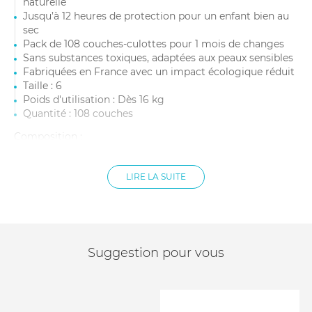
naturelle
Jusqu’à 12 heures de protection pour un enfant bien au
sec
Pack de 108 couches-culottes pour 1 mois de changes
Sans substances toxiques, adaptées aux peaux sensibles
Fabriquées en France avec un impact écologique réduit
Taille : 6
Poids d'utilisation : Dès 16 kg
Quantité : 108 couches
Composition :
Matières en contact avec la peau à base d’ingrédients
biosourcés (naturels) :
LIRE LA SUITE
- Voile de contact : BIO PE/PLA (canne à sucre et amidon
de maïs).
- Barrière anti-fuite : BIO PE/PP (canne à sucre et
polypropylène).
Suggestion pour vous
Corps ultra-absorbant :
- Coussin moelleux : pâte de cellulose certifiée FSC® et
TCF (blanchie sans chlore).