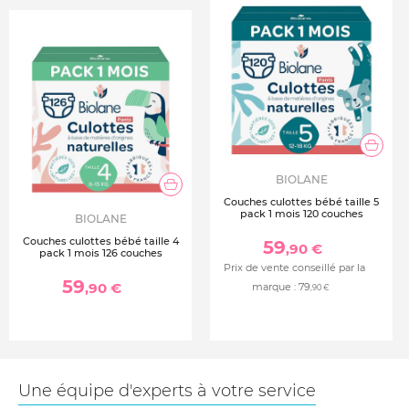
- Microbilles absorbantes (SAP) : polyacrylate de sodium.
Une enveloppe respirante :
- Voile extérieur, voile de maintien et d’acquisition :
Polyéthylène ; Polypropylène ; Polyester ; Colle.
Une ceinture douce et extensible :
- Ceinture : Polypropylène.
BIOLANE
- Ruban adhésif pour refermer la culotte après usage :
Couches culottes bébé taille 5
pack 1 mois 120 couches
polypropylène.
BIOLANE
Couches culottes bébé taille 4
59
,90 €
pack 1 mois 126 couches
Prix de vente conseillé par la
59
,90 €
marque :
79
,90 €
Une équipe d'experts à votre service