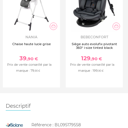
NANIA
BEBECONFORT
Chaise haute lucie grise
Siège auto evolufix pivotant
360° i-size tinted black
39
129
,90 €
,90 €
Prix de vente conseillé par la
Prix de vente conseillé par la
marque :
79
marque :
199
,90 €
,90 €
Descriptif
Référence :
BL095179558