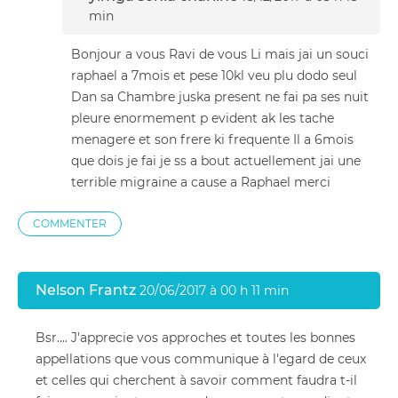
min
Bonjour a vous Ravi de vous Li mais jai un souci
raphael a 7mois et pese 10kl veu plu dodo seul
Dan sa Chambre juska present ne fai pa ses nuit
pleure enormement p evident ak les tache
menagere et son frere ki frequente Il a 6mois
que dois je fai je ss a bout actuellement jai une
terrible migraine a cause a Raphael merci
COMMENTER
Nelson Frantz
20/06/2017 à 00 h 11 min
Bsr.... J'apprecie vos approches et toutes les bonnes
appellations que vous communique à l'egard de ceux
et celles qui cherchent à savoir comment faudra t-il