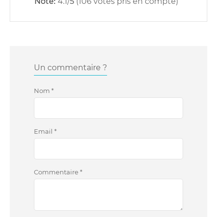
Note:
4.1
/
5
(
106
votes pris en compte)
Un commentaire ?
Nom
*
Email
*
Commentaire
*