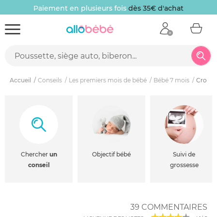
Paiement en plusieurs fois
dès 35€ d'achat
Accueil
Conseils
Les premiers mois de bébé
Bébé 7 mois
Croiss
Chercher
un
Objectif bébé
Suivi de
conseil
grossesse
39 COMMENTAIRES