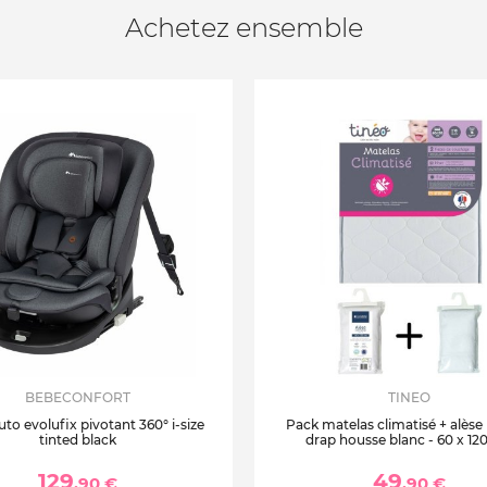
Achetez ensemble
BEBECONFORT
TINEO
uto evolufix pivotant 360° i-size
Pack matelas climatisé + alèse
tinted black
drap housse blanc - 60 x 12
129
49
,90 €
,90 €