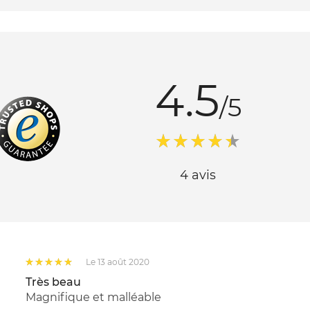
4.5
/5
4 avis
Le 13 août 2020
Très beau
Magnifique et malléable