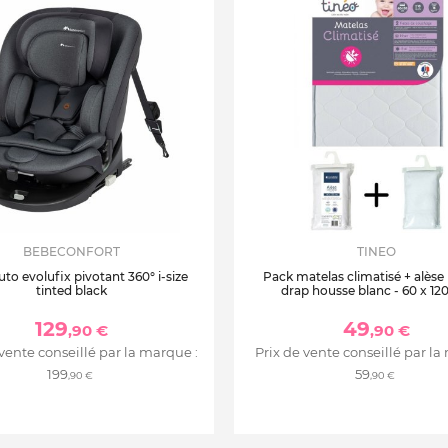
BEBECONFORT
TINEO
uto evolufix pivotant 360° i-size
Pack matelas climatisé + alèse
tinted black
drap housse blanc - 60 x 12
129
49
,90 €
,90 €
 vente conseillé par la marque :
Prix de vente conseillé par la
199
59
,90 €
,90 €