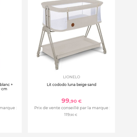
LIONELO
 blanc +
Lit cododo luna beige sand
0 cm
99
,90 €
 marque :
Prix de vente conseillé par la marque :
119
,90 €