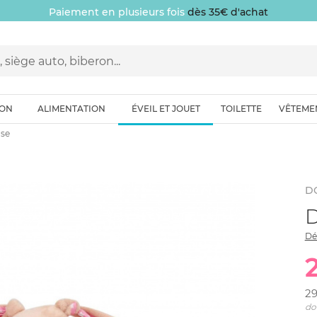
Paiement en plusieurs fois
dès 35€ d'achat
ION
ALIMENTATION
ÉVEIL ET JOUET
TOILETTE
VÊTEME
ose
D
D
Dé
2
do