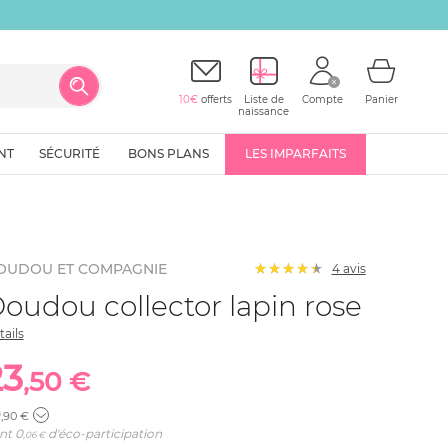
10€
offerts
Liste de
Compte
Panier
naissance
NT
SÉCURITÉ
BONS PLANS
LES IMPARFAITS
OUDOU ET COMPAGNIE
4
avis
oudou collector lapin rose
tails
23
,50 €
9
,90 €
nt
0
d'éco-participation
,06 €