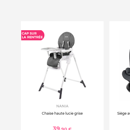
NANIA
Chaise haute lucie grise
Siège a
39
,90 €