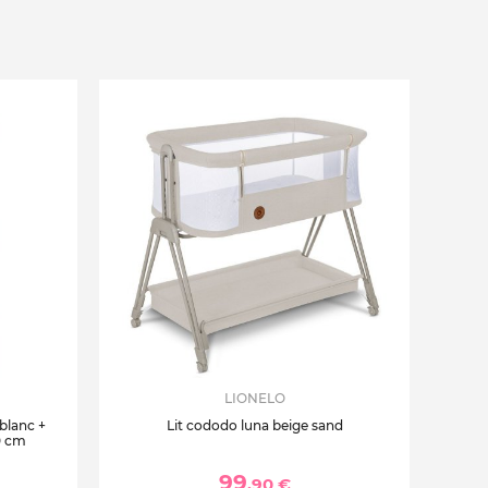
LIONELO
 blanc +
Lit cododo luna beige sand
0 cm
99
,90 €