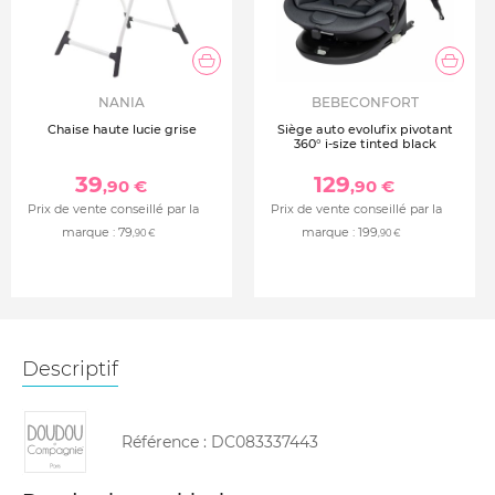
NANIA
BEBECONFORT
Chaise haute lucie grise
Siège auto evolufix pivotant
360° i-size tinted black
39
129
,90 €
,90 €
Prix de vente conseillé par la
Prix de vente conseillé par la
marque :
79
marque :
199
,90 €
,90 €
Descriptif
Référence :
DC083337443