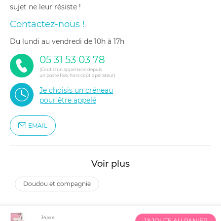
sujet ne leur résiste !
Contactez-nous !
du lundi au vendredi de 10h à 17h
05 31 53 03 78
(Coût d'un appel local depuis
un poste fixe, hors coût opérateur)
Je choisis un créneau
pour être appelé
EMAIL
Voir plus
doudou et compagnie
34
,90 €
J'AJOUTE AU PANIER