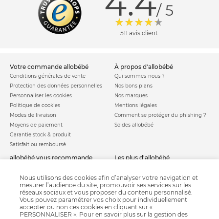
4.4
/ 5
511 avis client
votre commande allobébé
à propos d'allobébé
Conditions générales de vente
Qui sommes-nous ?
Protection des données personnelles
Nos bons plans
Personnaliser les cookies
Nos marques
Politique de cookies
Mentions légales
Modes de livraison
Comment se protéger du phishing ?
Moyens de paiement
Soldes allobébé
Garantie stock & produit
Satisfait ou remboursé
allobébé vous recommande
les plus d'allobébé
Sites et partenaires
Liste de naissance
Nos labels
Infos conseils
Nous utilisons des cookies afin d’analyser votre navigation et
mesurer l’audience du site, promouvoir ses services sur les
Nos licences
Jeux concours
réseaux sociaux et vous proposer du contenu personnalisé.
Valise de maternité
Besoin d'aide ?
Vous pouvez paramétrer vos choix pour individuellement
Parrainage
accepter ou non ces cookies en cliquant sur «
FAQ
PERSONNALISER ». Pour en savoir plus sur la gestion des