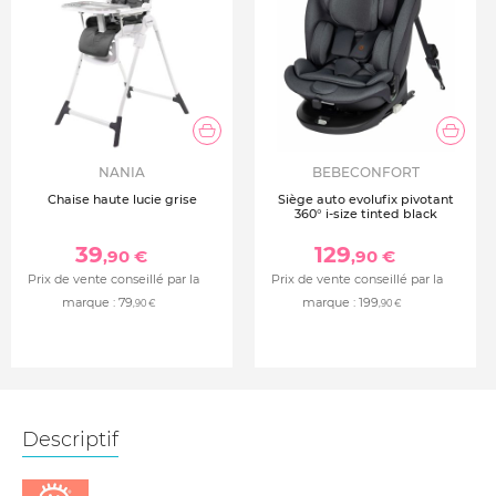
NANIA
BEBECONFORT
Chaise haute lucie grise
Siège auto evolufix pivotant
360° i-size tinted black
39
129
,90 €
,90 €
Prix de vente conseillé par la
Prix de vente conseillé par la
marque :
79
marque :
199
,90 €
,90 €
Descriptif