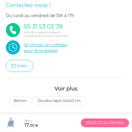
Contactez-nous !
du lundi au vendredi de 10h à 17h
05 31 53 03 78
(Coût d'un appel local depuis
un poste fixe, hors coût opérateur)
Je choisis un créneau
pour être appelé
EMAIL
Voir plus
bemini
doudou lapin 40x40 cm
19
,50 €
J'AJOUTE AU PANIER
17
,50 €