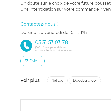
Un doute sur le choix de votre future pousset
Une interrogation sur votre commande ? Venez
!
Contactez-nous !
du lundi au vendredi de 10h à 17h
05 31 53 03 78
(Coût d'un appel local depuis
un poste fixe, hors coût opérateur)
EMAIL
Voir plus
nattou
doudou glow