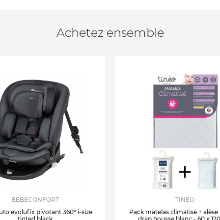
Achetez ensemble
BEBECONFORT
TINEO
uto evolufix pivotant 360° i-size
Pack matelas climatisé + alèse
tinted black
drap housse blanc - 60 x 12