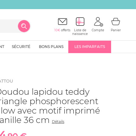
10€
offerts
Liste de
Compte
Panier
naissance
NT
SÉCURITÉ
BONS PLANS
LES IMPARFAITS
ATTOU
oudou lapidou teddy
riangle phosphorescent
low avec motif imprimé
anille 36 cm
Détails
14