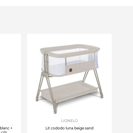
LIONELO
 blanc +
Lit cododo luna beige sand
0 cm