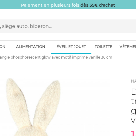
Paiement en plusieurs fois
dès 35€ d'achat
ION
ALIMENTATION
ÉVEIL ET JOUET
TOILETTE
VÊTEME
iangle phosphorescent glow avec motif imprimé vanille 36 cm
N
D
t
g
v