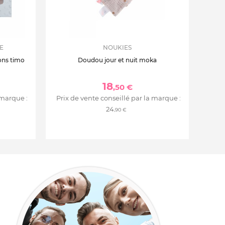
E
NOUKIES
ons timo
Doudou jour et nuit moka
18
,50 €
 marque :
Prix de vente conseillé par la marque :
24
,90 €