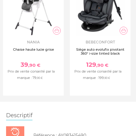
NANIA
BEBECONFORT
Chaise haute lucie grise
Siège auto evolufix pivotant
360° i-size tinted black
39
129
,90 €
,90 €
Prix de vente conseillé par la
Prix de vente conseillé par la
marque :
79
marque :
199
,90 €
,90 €
Descriptif
Référence :
AY083415490