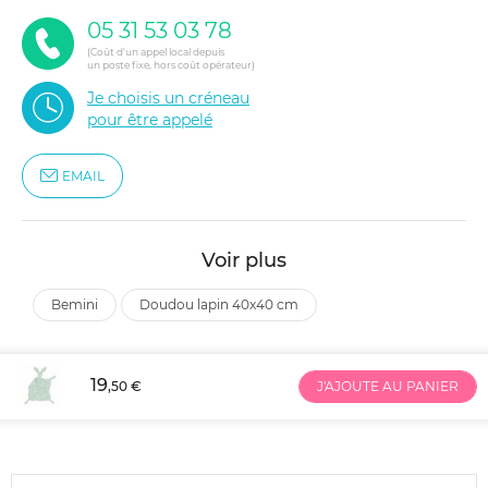
05 31 53 03 78
(Coût d'un appel local depuis
un poste fixe, hors coût opérateur)
Je choisis un créneau
pour être appelé
EMAIL
Voir plus
bemini
doudou lapin 40x40 cm
19
,50 €
J'AJOUTE AU PANIER