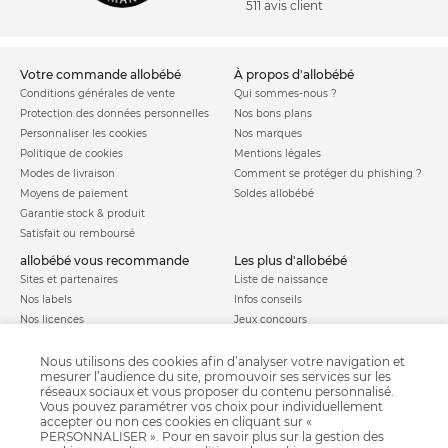
511 avis client
votre commande allobébé
à propos d'allobébé
Conditions générales de vente
Qui sommes-nous ?
Protection des données personnelles
Nos bons plans
Personnaliser les cookies
Nos marques
Politique de cookies
Mentions légales
Modes de livraison
Comment se protéger du phishing ?
Moyens de paiement
Soldes allobébé
Garantie stock & produit
Satisfait ou remboursé
allobébé vous recommande
les plus d'allobébé
Sites et partenaires
Liste de naissance
Nos labels
Infos conseils
Nos licences
Jeux concours
Valise de maternité
Besoin d'aide ?
Parrainage
Nous utilisons des cookies afin d’analyser votre navigation et
FAQ
mesurer l’audience du site, promouvoir ses services sur les
Paiement sécurisé
réseaux sociaux et vous proposer du contenu personnalisé.
Vous pouvez paramétrer vos choix pour individuellement
accepter ou non ces cookies en cliquant sur «
PERSONNALISER ». Pour en savoir plus sur la gestion des
Charte qualité