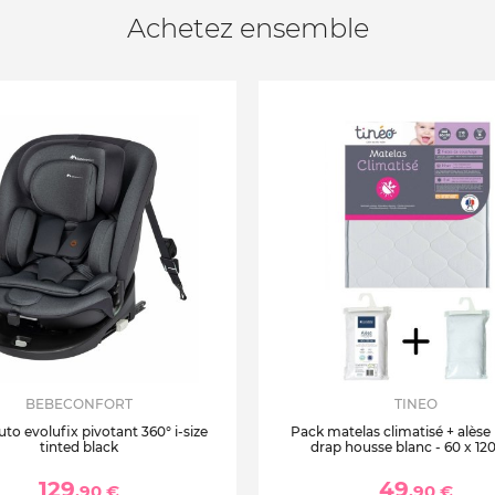
Achetez ensemble
BEBECONFORT
TINEO
uto evolufix pivotant 360° i-size
Pack matelas climatisé + alèse
tinted black
drap housse blanc - 60 x 12
129
49
,90 €
,90 €