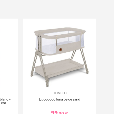
LIONELO
 blanc +
Lit cododo luna beige sand
0 cm
99
,90 €