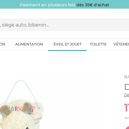
Paiement en plusieurs fois
dès 35€ d'achat
ION
ALIMENTATION
ÉVEIL ET JOUET
TOILETTE
VÊTEME
B
D
Dé
1
do