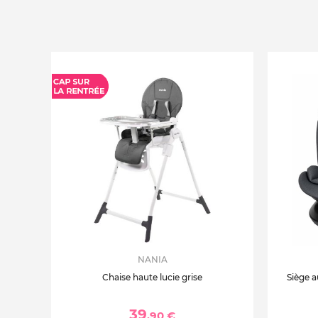
NANIA
Chaise haute lucie grise
Siège a
39
,90 €