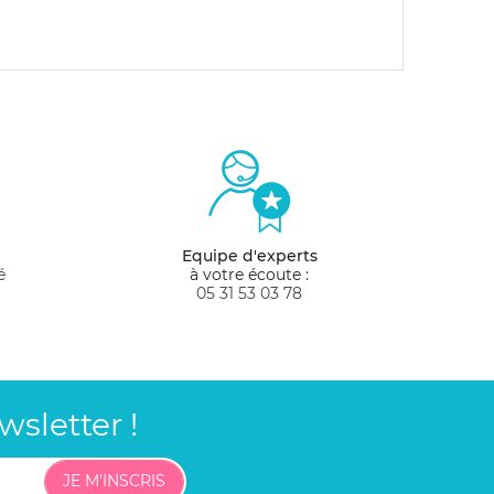
Equipe d'experts
é
à votre écoute :
05 31 53 03 78
sletter !
JE M'INSCRIS