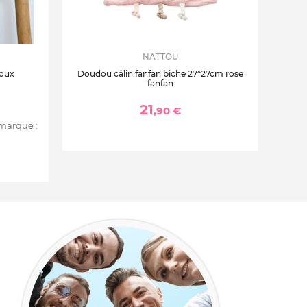
NATTOU
roux
Doudou câlin fanfan biche 27*27cm rose
fanfan
21
,90 €
 marque :