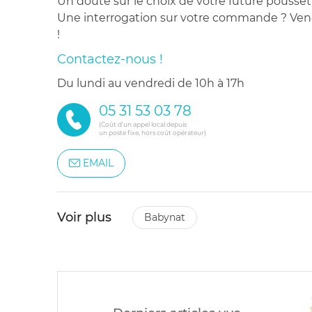
Un doute sur le choix de votre future pousset
Une interrogation sur votre commande ? Venez
!
Contactez-nous !
du lundi au vendredi de 10h à 17h
05 31 53 03 78
(Coût d'un appel local depuis
un poste fixe, hors coût opérateur)
EMAIL
Voir plus
babynat