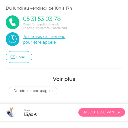
du lundi au vendredi de 10h à 17h
05 31 53 03 78
(Coût d'un appel local depuis
un poste fixe, hors coût opérateur)
Je choisis un créneau
pour être appelé
EMAIL
Voir plus
doudou et compagnie
19
,90 €
J'AJOUTE AU PANIER
13
,90 €