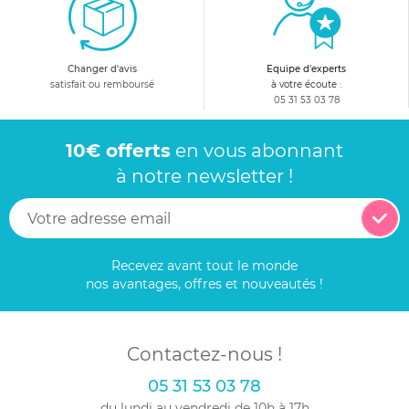
Changer d'avis
Equipe d'experts
satisfait ou remboursé
à votre écoute :
05 31 53 03 78
10€ offerts
en vous abonnant
à notre newsletter !
Recevez avant tout le monde
nos avantages, offres et nouveautés !
Contactez-nous !
05 31 53 03 78
du lundi au vendredi de 10h à 17h