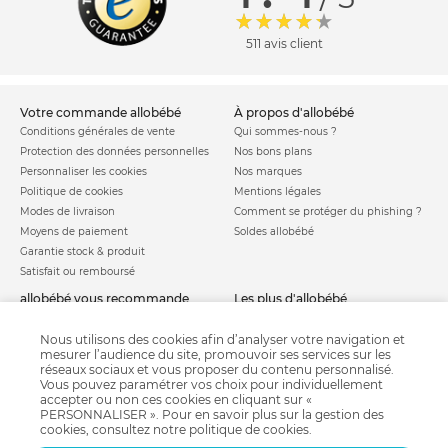
511 avis client
votre commande allobébé
à propos d'allobébé
Conditions générales de vente
Qui sommes-nous ?
Protection des données personnelles
Nos bons plans
Personnaliser les cookies
Nos marques
Politique de cookies
Mentions légales
Modes de livraison
Comment se protéger du phishing ?
Moyens de paiement
Soldes allobébé
Garantie stock & produit
Satisfait ou remboursé
allobébé vous recommande
les plus d'allobébé
Sites et partenaires
Liste de naissance
Nos labels
Infos conseils
Nous utilisons des cookies afin d’analyser votre navigation et
mesurer l’audience du site, promouvoir ses services sur les
Nos licences
Jeux concours
réseaux sociaux et vous proposer du contenu personnalisé.
Valise de maternité
Besoin d'aide ?
Vous pouvez paramétrer vos choix pour individuellement
Parrainage
accepter ou non ces cookies en cliquant sur «
FAQ
PERSONNALISER ». Pour en savoir plus sur la gestion des
Paiement sécurisé
cookies, consultez notre
politique de cookies
.