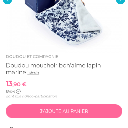
DOUDOU ET COMPAGNIE
Doudou mouchoir boh'aime lapin
marine
Détails
13
,90 €
19
,90 €
dont
0
d'éco-participation
,02 €