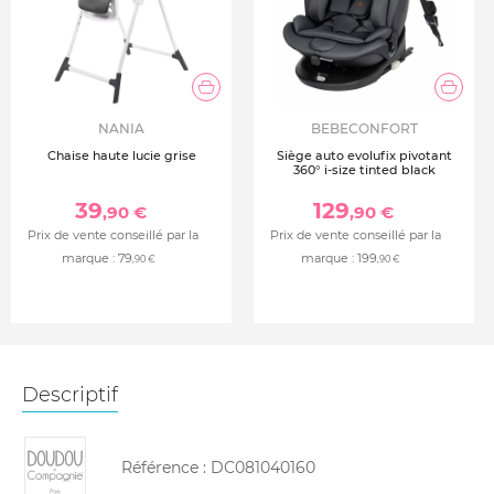
NANIA
BEBECONFORT
Chaise haute lucie grise
Siège auto evolufix pivotant
360° i-size tinted black
39
129
,90 €
,90 €
Prix de vente conseillé par la
Prix de vente conseillé par la
marque :
79
marque :
199
,90 €
,90 €
Descriptif
Référence :
DC081040160