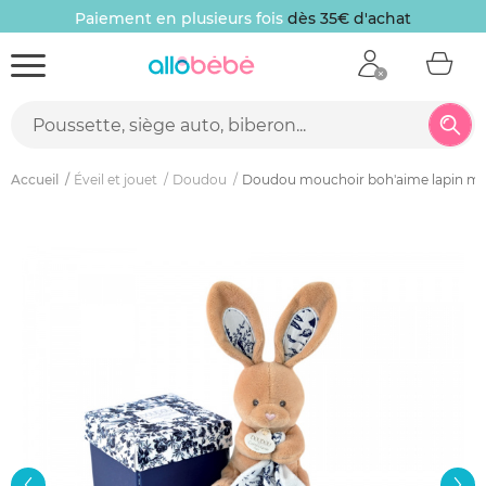
Paiement en plusieurs fois
dès 35€ d'achat
Accueil
Éveil et jouet
Doudou
Doudou mouchoir boh'aime lapin ma