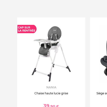
NANIA
Chaise haute lucie grise
Siège a
39
,90 €