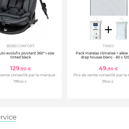
BEBECONFORT
TINEO
uto evolufix pivotant 360° i-size
Pack matelas climatisé + alèse
tinted black
drap housse blanc - 60 x 12
129
49
,90 €
,90 €
 vente conseillé par la marque :
Prix de vente conseillé par la
199
59
,90 €
,90 €
rvice