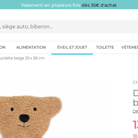
Paiement en plusieurs fois
dès 35€ d'achat
ION
ALIMENTATION
ÉVEIL ET JOUET
TOILETTE
VÊTEME
clette beige 29 x 38 cm
C
D
b
Dé
1
18