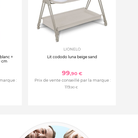
LIONELO
 blanc +
Lit cododo luna beige sand
0 cm
99
,90 €
 marque :
Prix de vente conseillé par la marque :
119
,90 €