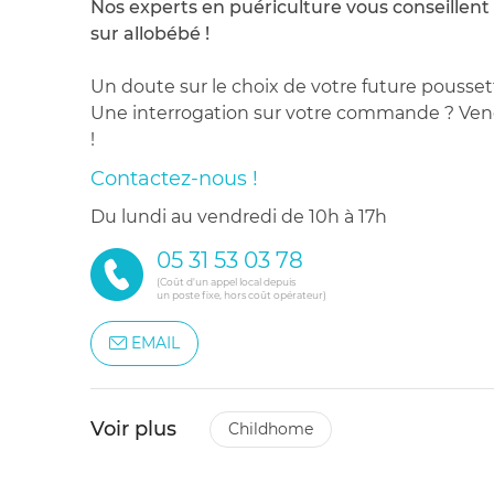
Nos experts en puériculture vous conseillent
sur allobébé !
Un doute sur le choix de votre future pousset
Une interrogation sur votre commande ? Venez
!
Contactez-nous !
du lundi au vendredi de 10h à 17h
05 31 53 03 78
(Coût d'un appel local depuis
un poste fixe, hors coût opérateur)
EMAIL
Voir plus
childhome