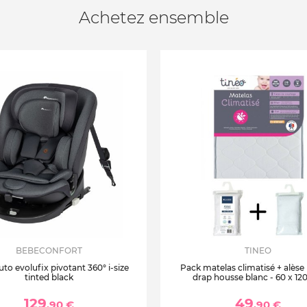
Achetez ensemble
BEBECONFORT
TINEO
uto evolufix pivotant 360° i-size
Pack matelas climatisé + alèse
tinted black
drap housse blanc - 60 x 12
129
49
,90 €
,90 €