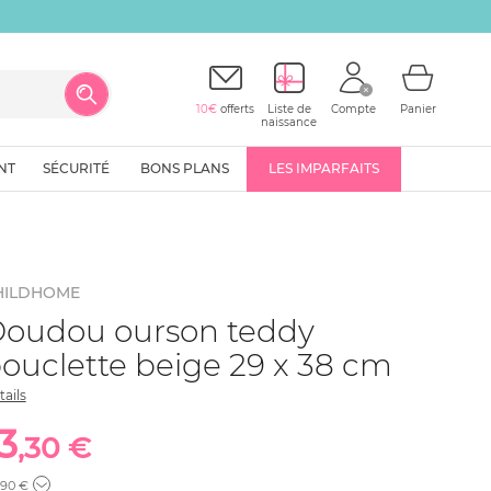
10€
offerts
Liste de
Compte
Panier
naissance
NT
SÉCURITÉ
BONS PLANS
LES IMPARFAITS
HILDHOME
oudou ourson teddy
ouclette beige 29 x 38 cm
tails
3
,30 €
,90 €