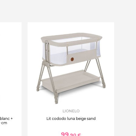
LIONELO
 blanc +
Lit cododo luna beige sand
0 cm
99
,90 €