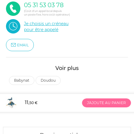
05 31 53 03 78
(Coût d'un appel local depuis
un poste fixe, hors coût opérateur)
Je choisis un créneau
pour être appelé
EMAIL
Voir plus
babynat
doudou
11
,50 €
J'AJOUTE AU PANIER