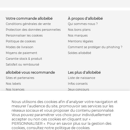
votre commande allobébé
à propos d'allobébé
Conditions générales de vente
Qui sommes-nous ?
Protection des données personnelles
Nos bons plans
Personnaliser les cookies
Nos marques
Politique de cookies
Mentions légales
Modes de livraison
Comment se protéger du phishing ?
Moyens de paiement
Soldes allobébé
Garantie stock & produit
Satisfait ou remboursé
allobébé vous recommande
les plus d'allobébé
Sites et partenaires
Liste de naissance
Nos labels
Infos conseils
Nos licences
Jeux concours
Valise de maternité
Besoin d'aide ?
Parrainage
Nous utilisons des cookies afin d’analyser votre navigation et
FAQ
mesurer l’audience du site, promouvoir ses services sur les
Paiement sécurisé
réseaux sociaux et vous proposer du contenu personnalisé.
Vous pouvez paramétrer vos choix pour individuellement
accepter ou non ces cookies en cliquant sur «
PERSONNALISER ». Pour en savoir plus sur la gestion des
Charte qualité
cookies, consultez notre
politique de cookies
.