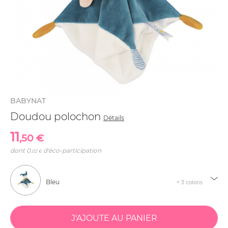
BABYNAT
Doudou polochon
Détails
11
,50 €
dont
0
d'éco-participation
,02 €
Bleu
+ 3 coloris