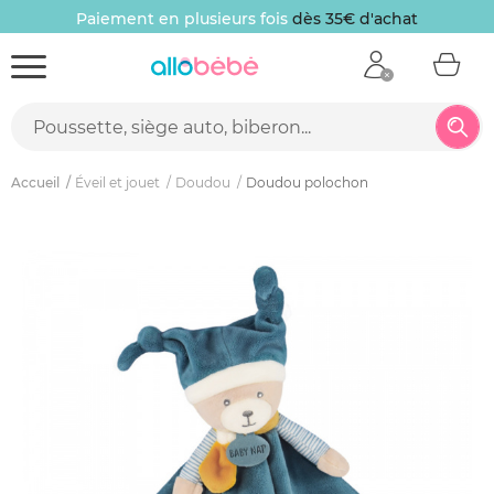
Paiement en plusieurs fois
dès 35€ d'achat
Accueil
Éveil et jouet
Doudou
Doudou polochon