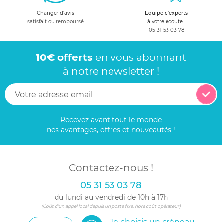
Changer d'avis
Equipe d'experts
satisfait ou remboursé
à votre écoute :
05 31 53 03 78
10€ offerts
en vous abonnant
à notre newsletter !
Recevez avant tout le monde
nos avantages, offres et nouveautés !
Contactez-nous !
05 31 53 03 78
du lundi au vendredi de 10h à 17h
(Coût d'un appel local depuis un poste fixe, hors coût opérateur)
Je choisis un créneau