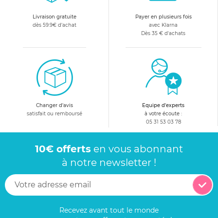
Livraison gratuite
Payer en plusieurs fois
dès 59.9€ d'achat
avec Klarna
Dès 35 € d'achats
Changer d'avis
Equipe d'experts
satisfait ou remboursé
à votre écoute :
05 31 53 03 78
10€ offerts
en vous abonnant
à notre newsletter !
Recevez avant tout le monde