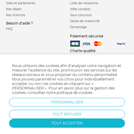
Sites et partenaires
Liste de naissance
Nos labels
Infos conseils
Nos licences
Jeux concours
Valise de maternité
Besoin d'aide ?
Parrainage
FAQ
Paiement sécurisé
Charte qualité
Nous utilisons des cookies afin d’analyser votre navigation et
mesurer l’audience du site, promouvoir ses services sur les
réseaux sociaux et vous proposer du contenu personnalisé.
Vous pouvez paramétrer vos choix pour individuellement
accepter ou non ces cookies en cliquant sur «
PERSONNALISER ». Pour en savoir plus sur la gestion des
Sofalange
Baignoire bébé
Couches bébé
Matelas à langer
cookies, consultez notre
politique de cookies
.
Table à langer
Recharge poubelle à couches
Poubelle à couches
PERSONNALISER
Sortie de bain bébé
TOUT REFUSER
TOUT ACCEPTER
Protection par reCAPTCHA