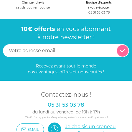
Changer d'avis
Equipe d'experts
satisfait ou remboursé
à votre écoute :
05 31 53 03 78
10€ offerts
en vous abonnant
à notre newsletter !
Recevez avant tout le monde
nos avantages, offres et nouveautés !
Contactez-nous !
05 31 53 03 78
du lundi au vendredi de 10h à 17h
(Coût d'un appel local depuis un poste fixe, hors coût opérateur)
Je choisis un créneau
EMAIL