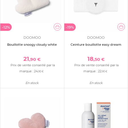
-12%
-19%
DOOMOO
DOOMOO
Bouillotte snoogy cloudy white
Ceinture bouillotte easy dream
21
18
,90 €
,50 €
Prix de vente conseillé par la
Prix de vente conseillé par la
marque :
24
marque :
22
,90 €
,90 €
En stock
En stock