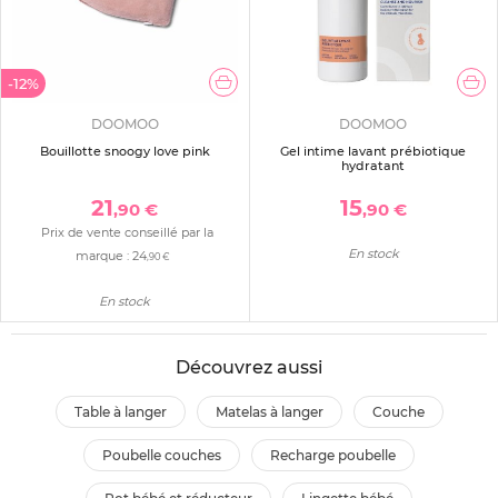
-12%
DOOMOO
DOOMOO
Bouillotte snoogy love pink
Gel intime lavant prébiotique
hydratant
21
15
,90 €
,90 €
Prix de vente conseillé par la
En stock
marque :
24
,90 €
En stock
Découvrez aussi
table à langer
matelas à langer
couche
poubelle couches
recharge poubelle