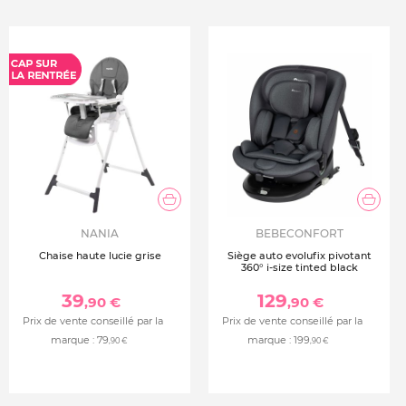
NANIA
BEBECONFORT
Chaise haute lucie grise
Siège auto evolufix pivotant
360° i-size tinted black
39
129
,90 €
,90 €
Prix de vente conseillé par la
Prix de vente conseillé par la
marque :
79
marque :
199
,90 €
,90 €