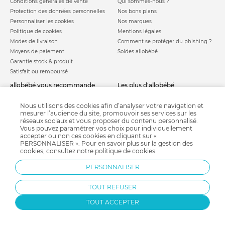
Conditions générales de vente
Qui sommes-nous ?
Protection des données personnelles
Nos bons plans
Personnaliser les cookies
Nos marques
Politique de cookies
Mentions légales
Modes de livraison
Comment se protéger du phishing ?
Moyens de paiement
Soldes allobébé
Garantie stock & produit
Satisfait ou remboursé
allobébé vous recommande
les plus d'allobébé
Sites et partenaires
Liste de naissance
Nos labels
Infos conseils
Nous utilisons des cookies afin d’analyser votre navigation et
mesurer l’audience du site, promouvoir ses services sur les
Nos licences
Jeux concours
réseaux sociaux et vous proposer du contenu personnalisé.
Valise de maternité
Besoin d'aide ?
Vous pouvez paramétrer vos choix pour individuellement
Parrainage
accepter ou non ces cookies en cliquant sur «
FAQ
PERSONNALISER ». Pour en savoir plus sur la gestion des
Paiement sécurisé
cookies, consultez notre
politique de cookies
.
PERSONNALISER
Charte qualité
TOUT REFUSER
TOUT ACCEPTER