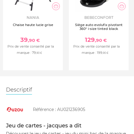
NANIA
BEBECONFORT
Chaise haute lucie grise
Siège auto evolufix pivotant
360° i-size tinted black
39
129
,90 €
,90 €
Prix de vente conseillé par la
Prix de vente conseillé par la
marque :
79
marque :
199
,90 €
,90 €
Descriptif
Référence :
AU021236905
Jeu de cartes - jacques a dit
Découvrez le jeu de cartes - jeu du mini bac de la marque