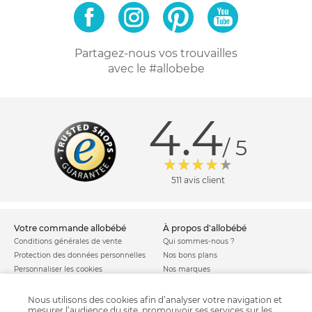
Partagez-nous vos trouvailles
avec le #allobebe
4.4
/ 5
511 avis client
votre commande allobébé
à propos d'allobébé
Conditions générales de vente
Qui sommes-nous ?
Protection des données personnelles
Nos bons plans
Personnaliser les cookies
Nos marques
Politique de cookies
Mentions légales
Modes de livraison
Comment se protéger du phishing ?
Nous utilisons des cookies afin d’analyser votre navigation et
mesurer l’audience du site, promouvoir ses services sur les
Moyens de paiement
Soldes allobébé