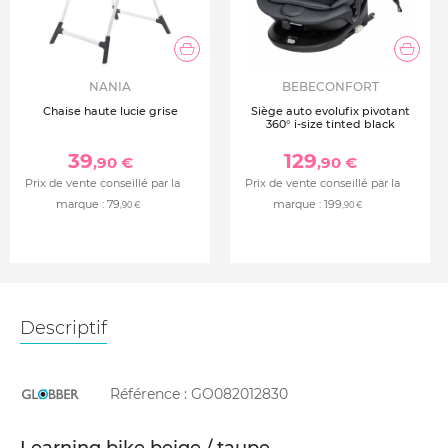
NANIA
BEBECONFORT
Chaise haute lucie grise
Siège auto evolufix pivotant
360° i-size tinted black
39
129
,90 €
,90 €
Prix de vente conseillé par la
Prix de vente conseillé par la
marque :
79
marque :
199
,90 €
,90 €
Descriptif
Référence :
GO082012830