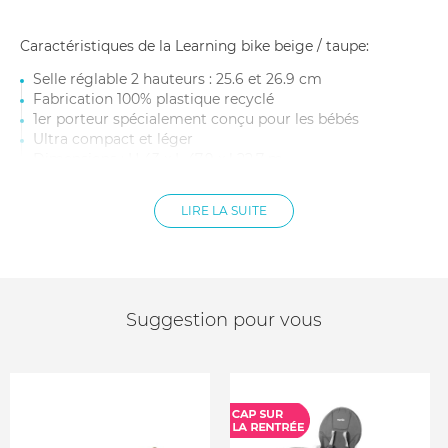
Caractéristiques de la Learning bike beige / taupe:
Selle réglable 2 hauteurs : 25.6 et 26.9 cm
Fabrication 100% plastique recyclé
1er porteur spécialement conçu pour les bébés
Ultra compact et léger
Dimensions : H 43 x L 47,9 x l 22,7 m
Cadre robuste acier / composite
Poids : 1.9 Kg
LIRE LA SUITE
4 roues mousse EVA (avant et arrière)
Petit panier de rangement
Conception brevetée par globber
Conforme à la norme : NF-EN 71-CE
Suggestion pour vous