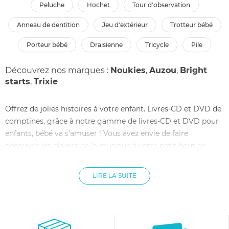
peluche
hochet
tour d'observation
anneau de dentition
jeu d'extérieur
trotteur bébé
porteur bébé
draisienne
tricycle
pile
Découvrez nos marques :
Noukies
,
Auzou
,
Bright
starts
,
Trixie
Offrez de jolies histoires à votre enfant. Livres-CD et DVD de
comptines, grâce à notre gamme de livres-CD et DVD pour
enfants, bébé va s'amuser ! Vous avez envie de faire
découvrir les plaisirs de la musique à votre petit bout de
chou ? De le bercer avec de jolies comptines pour l'aider à
s'endormir ? Ou de stimuler son imagination en lui
LIRE LA SUITE
montrant des dessins animés amusants et pleins de fantaisie
? Alors, découvrez sans plus attendre dans notre boutique en
ligne notre vaste choix de livres cd et dvd pour les tous
petits. Grâce à eux, vous allez pouvoir raconter de jolies