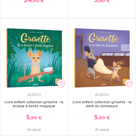
24
5
,90 €
,90 €
AUZOU
AUZOU
Livre enfant collection grisette - la
Livre enfant collection grisette - la
brosse à dents magique
dent du dinosaure
5
5
,90 €
,90 €
En stock
En stock