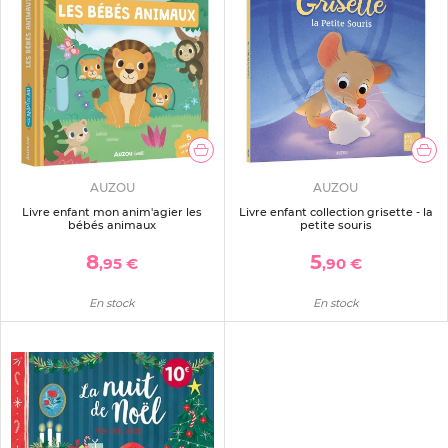
AUZOU
AUZOU
Livre enfant mon anim'agier les
Livre enfant collection grisette - la
bébés animaux
petite souris
8
5
,95 €
,90 €
En stock
En stock