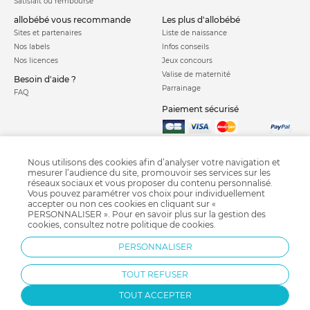
Satisfait ou remboursé
allobébé vous recommande
les plus d'allobébé
Sites et partenaires
Liste de naissance
Nos labels
Infos conseils
Nos licences
Jeux concours
Valise de maternité
Besoin d'aide ?
Parrainage
FAQ
Paiement sécurisé
Charte qualité
Nous utilisons des cookies afin d’analyser votre navigation et
mesurer l’audience du site, promouvoir ses services sur les
réseaux sociaux et vous proposer du contenu personnalisé.
Vous pouvez paramétrer vos choix pour individuellement
accepter ou non ces cookies en cliquant sur «
PERSONNALISER ». Pour en savoir plus sur la gestion des
cookies, consultez notre
politique de cookies
.
Doudou
Transat bébé
Tapis d'éveil
Balancelle bébé
Cadeau naissance
PERSONNALISER
Trotteur
Jouet bébé
Tour de parc
Parc bébé
TOUT REFUSER
TOUT ACCEPTER
Protection par reCAPTCHA