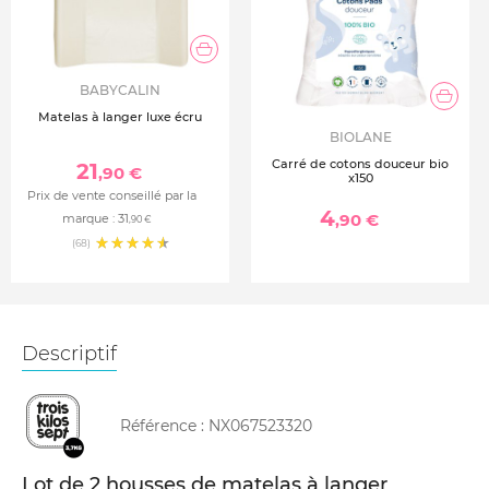
BABYCALIN
Matelas à langer luxe écru
BIOLANE
Carré de cotons douceur bio
21
,90 €
x150
Prix de vente conseillé par la
4
,90 €
marque :
31
,90 €
(68)
Descriptif
Référence :
NX067523320
Lot de 2 housses de matelas à langer