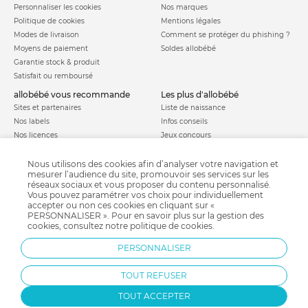
Personnaliser les cookies
Nos marques
Politique de cookies
Mentions légales
Modes de livraison
Comment se protéger du phishing ?
Moyens de paiement
Soldes allobébé
Garantie stock & produit
Satisfait ou remboursé
allobébé vous recommande
les plus d'allobébé
Sites et partenaires
Liste de naissance
Nos labels
Infos conseils
Nos licences
Jeux concours
Valise de maternité
Besoin d'aide ?
Parrainage
Nous utilisons des cookies afin d’analyser votre navigation et
FAQ
mesurer l’audience du site, promouvoir ses services sur les
Paiement sécurisé
réseaux sociaux et vous proposer du contenu personnalisé.
Vous pouvez paramétrer vos choix pour individuellement
accepter ou non ces cookies en cliquant sur «
PERSONNALISER ». Pour en savoir plus sur la gestion des
Charte qualité
cookies, consultez notre
politique de cookies
.
PERSONNALISER
TOUT REFUSER
TOUT ACCEPTER
Protection par reCAPTCHA