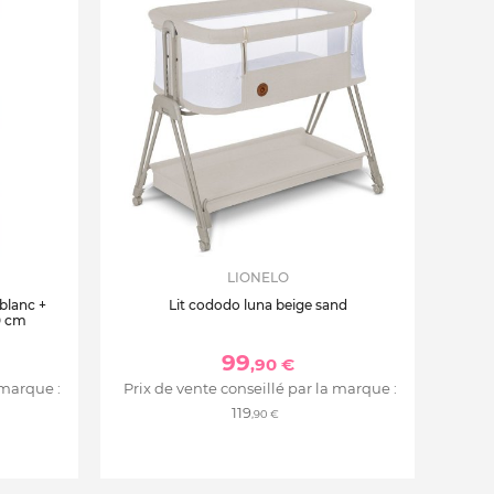
LIONELO
 blanc +
Lit cododo luna beige sand
0 cm
99
,90 €
 marque :
Prix de vente conseillé par la marque :
119
,90 €