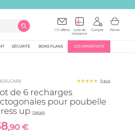
10€
offerts
Liste de
Compte
Panier
naissance
NT
SÉCURITÉ
BONS PLANS
LES IMPARFAITS
NGELCARE
9
avis
ot de 6 recharges
ctogonales pour poubelle
ress up
Détails
38
,90 €