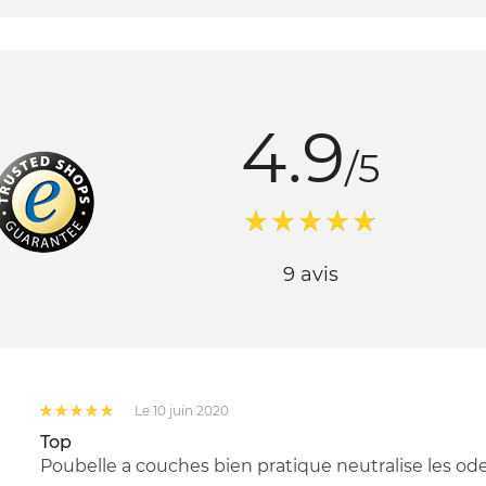
4.9
/5
9 avis
Le 10 juin 2020
Top
Poubelle a couches bien pratique neutralise les od