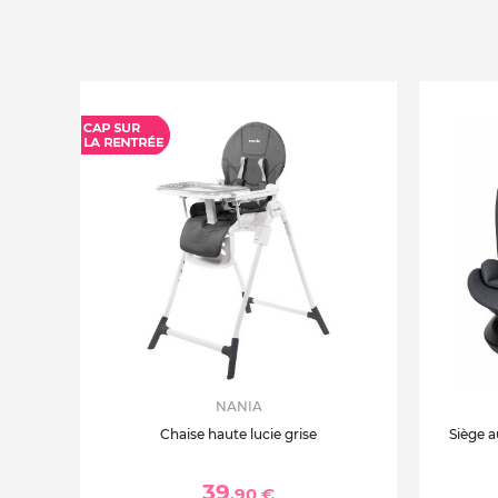
NANIA
Chaise haute lucie grise
Siège a
39
,90 €