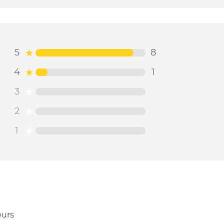
5
8
4
1
3
2
1
eurs