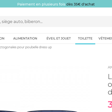
Paiement en plusieurs fois
dès 35€ d'achat
ION
ALIMENTATION
ÉVEIL ET JOUET
TOILETTE
VÊTEME
octogonales pour poubelle dress up
A
L
o
d