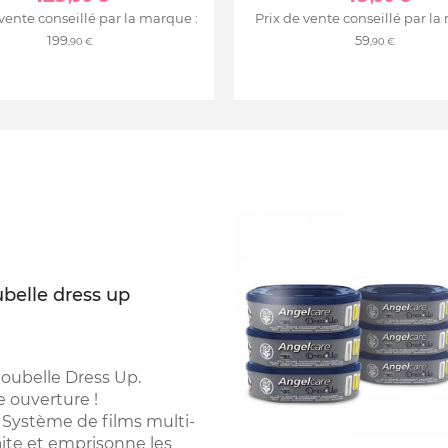
 vente conseillé par la marque :
Prix de vente conseillé par la
199
59
,90 €
,90 €
belle dress up
oubelle Dress Up.
 ouverture !
: Système de films multi-
aite et emprisonne les