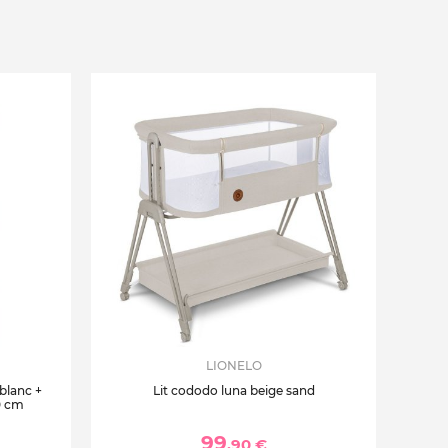
LIONELO
 blanc +
Lit cododo luna beige sand
0 cm
99
,90 €