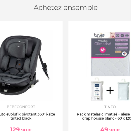
Achetez ensemble
BEBECONFORT
TINEO
uto evolufix pivotant 360° i-size
Pack matelas climatisé + alèse
tinted black
drap housse blanc - 60 x 12
129
49
,90 €
,90 €