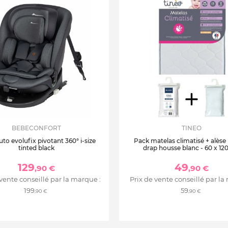
BEBECONFORT
TINEO
uto evolufix pivotant 360° i-size
Pack matelas climatisé + alèse
tinted black
drap housse blanc - 60 x 12
129
49
,90 €
,90 €
 vente conseillé par la marque :
Prix de vente conseillé par la
199
59
,90 €
,90 €