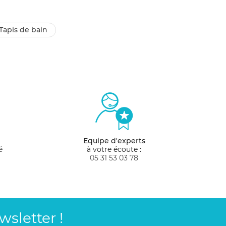
tapis de bain
Equipe d'experts
é
à votre écoute :
05 31 53 03 78
sletter !