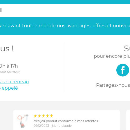
ez avant tout le monde
nos avantages, offres et nouvea
us !
S
pour encore plu
0h à 17h
s coût opérateur)
is un créneau
Partagez-nous 
e appelé
très joli produit conforme à mes attentes
29/12/2023 - Marie-claude