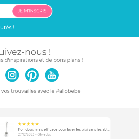
JE M'INSCRIS
utés !
uivez-nous !
s d'inspirations
et de bons plans !
vos trouvailles
avec le #allobebe
Poil doux mais efficace pour laver les bibi sans les abîmer
27/12/2023 - Glwadys