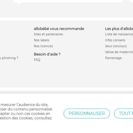
allobébé vous recommande
les plus d'allo
Sites et partenaires
Liste de naissance
Nos labels
Infos conseils
Nos licences
Jeux concours
Valise de maternit
Besoin d'aide ?
 phishing ?
Parrainage
FAQ
Couches bébé
Matelas à langer
Table à langer
Recharge poubelle à couches
P
 mesurer l’audience du site,
poser du contenu personnalisé.
PERSONNALISER
TOUT 
epter ou non ces cookies en
estion des cookies, consultez
Protection par reCAPTCHA