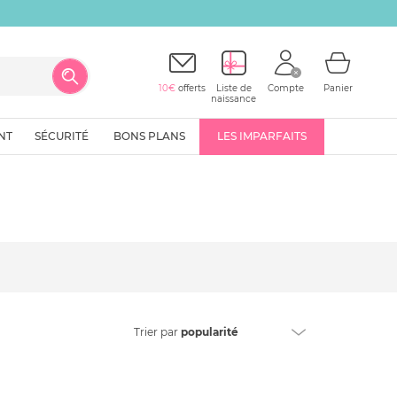
10€
offerts
Liste de
Compte
Panier
naissance
NT
SÉCURITÉ
BONS PLANS
LES IMPARFAITS
Trier
par
popularité