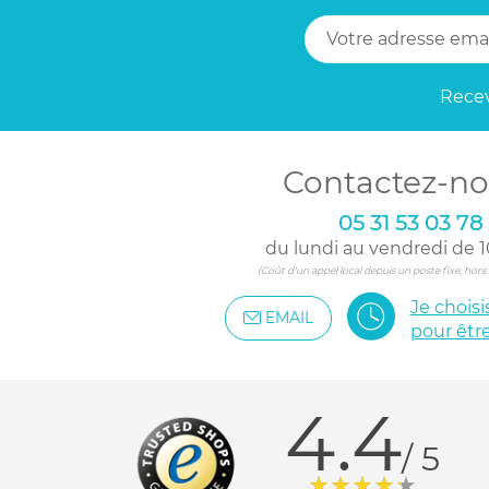
Recev
Contactez-no
05 31 53 03 78
du lundi au vendredi de 1
(Coût d'un appel local depuis un poste fixe, hor
Je chois
EMAIL
pour êtr
4.4
/ 5