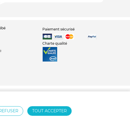
bébé
Paiement sécurisé
Charte qualité
é
oubelle à couches
Sortie de bain bébé
REFUSER
TOUT ACCEPTER