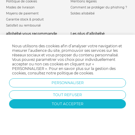
Politique de cookies
Mentions légales
Modes de livraison
Comment se protéger du phishing ?
Moyens de paiement
Soldes allobébé
Garantie stock & produit
Satisfait ou remboursé
allobébé vous recommande
les plus d'allobébé
Sites et partenaires
Liste de naissance
Nos labels
Infos conseils
Nous utilisons des cookies afin d’analyser votre navigation et
mesurer l’audience du site, promouvoir ses services sur les
Nos licences
Jeux concours
réseaux sociaux et vous proposer du contenu personnalisé.
Valise de maternité
Besoin d'aide ?
Vous pouvez paramétrer vos choix pour individuellement
Parrainage
accepter ou non ces cookies en cliquant sur «
FAQ
PERSONNALISER ». Pour en savoir plus sur la gestion des
Paiement sécurisé
cookies, consultez notre
politique de cookies
.
PERSONNALISER
Charte qualité
TOUT REFUSER
TOUT ACCEPTER
Protection par reCAPTCHA