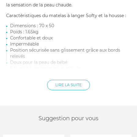
la sensation de la peau chaude.
Caractéristiques du matelas à langer Softy et la housse :
Dimensions : 70 x 50
Poids : 1.65kg
Confortable et doux
Imperméable
Position sécurisée sans glissement grâce aux bords
relevés
Doux pour la peau de bébé
Sécurisé avec les bords surélevés
Convient aux tables à langer standard
Facile d'entretien
LIRE LA SUITE
Hydrofuge
Infroissable
Suggestion pour vous