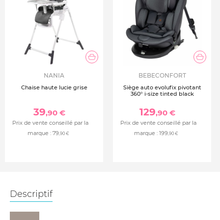
NANIA
BEBECONFORT
Chaise haute lucie grise
Siège auto evolufix pivotant
360° i-size tinted black
39
129
,90 €
,90 €
Prix de vente conseillé par la
Prix de vente conseillé par la
marque :
79
marque :
199
,90 €
,90 €
Descriptif