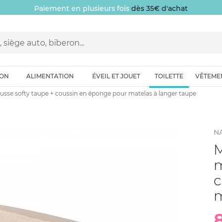
Paiement en plusieurs fois
dès 35€ d'achat
ION
ALIMENTATION
ÉVEIL ET JOUET
TOILETTE
VÊTEME
usse softy taupe + coussin en éponge pour matelas à langer taupe
N
M
m
c
m