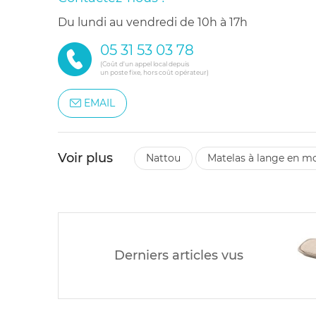
du lundi au vendredi de 10h à 17h
05 31 53 03 78
(Coût d'un appel local depuis
un poste fixe, hors coût opérateur)
EMAIL
Voir plus
nattou
matelas à lange en m
Derniers articles vus