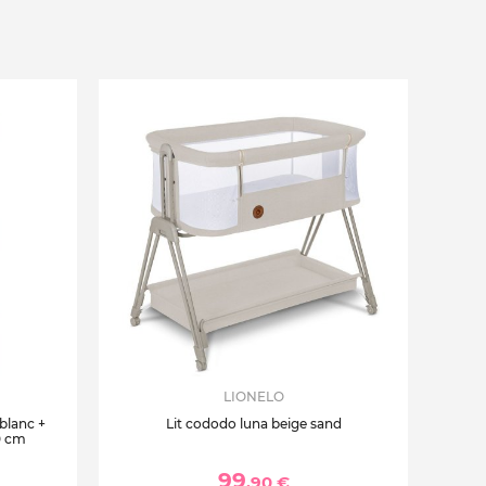
LIONELO
 blanc +
Lit cododo luna beige sand
0 cm
99
,90 €