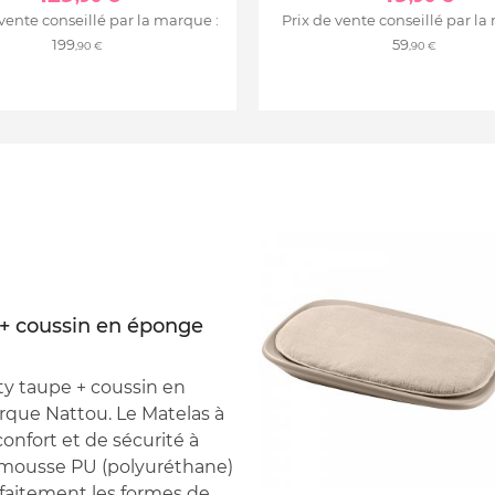
 vente conseillé par la marque :
Prix de vente conseillé par la
199
59
,90 €
,90 €
 + coussin en éponge
ty taupe + coussin en
rque Nattou. Le Matelas à
onfort et de sécurité à
 mousse PU (polyuréthane)
faitement les formes de