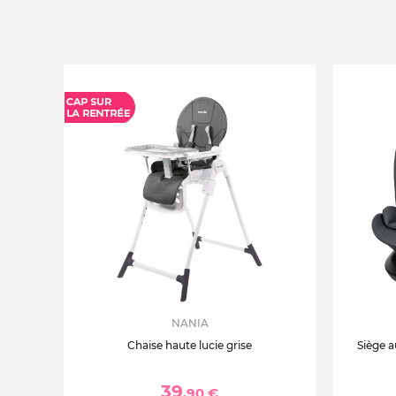
NANIA
Chaise haute lucie grise
Siège a
39
,90 €