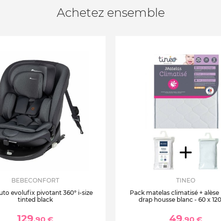
Achetez ensemble
BEBECONFORT
TINEO
uto evolufix pivotant 360° i-size
Pack matelas climatisé + alèse
tinted black
drap housse blanc - 60 x 12
129
49
,90 €
,90 €