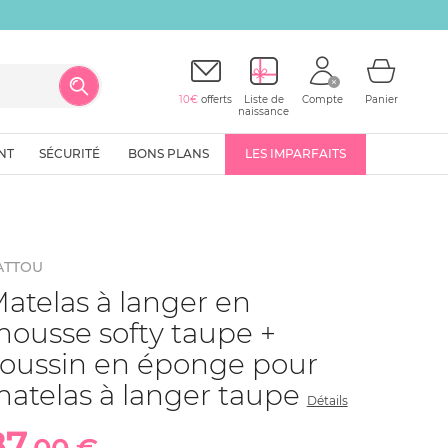
10€
offerts
Liste de
Compte
Panier
naissance
NT
SÉCURITÉ
BONS PLANS
LES IMPARFAITS
ATTOU
atelas à langer en
ousse softy taupe +
oussin en éponge pour
atelas à langer taupe
Détails
87