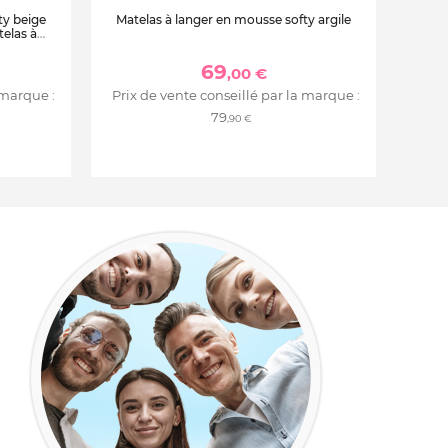
ty beige
Matelas à langer en mousse softy argile
elas à
69
,00 €
 marque :
Prix de vente conseillé par la marque :
79
,90 €