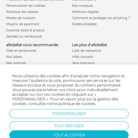
Personnaliser les cookies
Nos marques
Politique de cookies
Mentions légales
Modes de livraison
Comment se protéger du phishing ?
Moyens de paiement
Soldes allobébé
Garantie stock & produit
Satisfait ou remboursé
allobébé vous recommande
les plus d'allobébé
Sites et partenaires
Liste de naissance
Nos labels
Infos conseils
Nos licences
Jeux concours
Valise de maternité
Besoin d'aide ?
Parrainage
Nous utilisons des cookies afin d’analyser votre navigation et
FAQ
mesurer l’audience du site, promouvoir ses services sur les
Paiement sécurisé
réseaux sociaux et vous proposer du contenu personnalisé.
Vous pouvez paramétrer vos choix pour individuellement
accepter ou non ces cookies en cliquant sur «
PERSONNALISER ». Pour en savoir plus sur la gestion des
Charte qualité
cookies, consultez notre
politique de cookies
.
PERSONNALISER
TOUT REFUSER
TOUT ACCEPTER