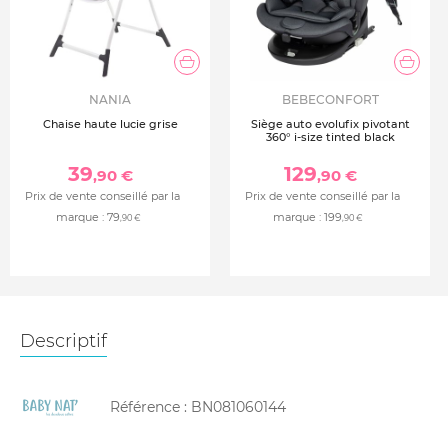
NANIA
BEBECONFORT
Chaise haute lucie grise
Siège auto evolufix pivotant
360° i-size tinted black
39
129
,90 €
,90 €
Prix de vente conseillé par la
Prix de vente conseillé par la
marque :
79
marque :
199
,90 €
,90 €
Descriptif
Référence :
BN081060144