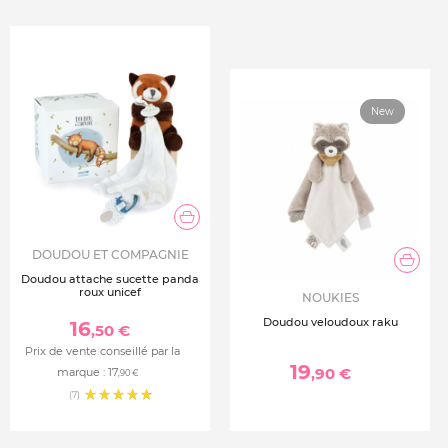
New
DOUDOU ET COMPAGNIE
Doudou attache sucette panda
roux unicef
NOUKIES
Doudou veloudoux raku
16
,50 €
Prix de vente conseillé par la
19
,90 €
marque :
17
,90 €
(7)