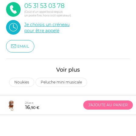
05 31 53 03 78
(Coût d'un appel local depuis
un poste fixe, hors coût opérateur)
Je choisis un créneau
pour être appelé
EMAIL
Voir plus
noukies
peluche mini musicale
24
,90 €
J'AJOUTE AU PANIER
16
,90 €