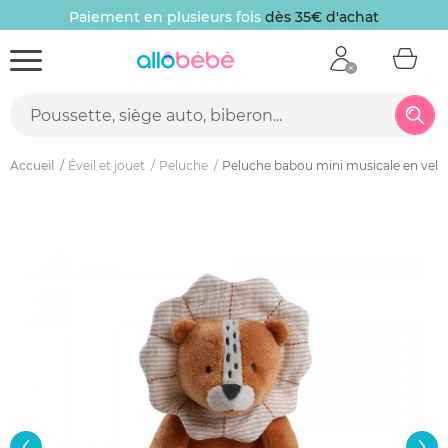
Paiement en plusieurs fois
dès 35€ d'achat
Accueil
Éveil et jouet
Peluche
Peluche babou mini musicale en vel