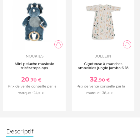
NOUKIES
JOLLEIN
Mini peluche musicale
Gigoteuse à manches
tricératops ops
amovibles jungle jambo 6-18
mois
20
32
,70 €
,90 €
Prix de vente conseillé par la
Prix de vente conseillé par la
marque :
24
marque :
36
,90 €
,90 €
Descriptif