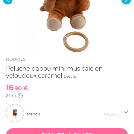
NOUKIES
Peluche babou mini musicale en
veloudoux caramel
Détails
16
,90 €
24
,90 €
Marron
+ 7 coloris