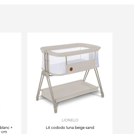
LIONELO
 blanc +
Lit cododo luna beige sand
0 cm