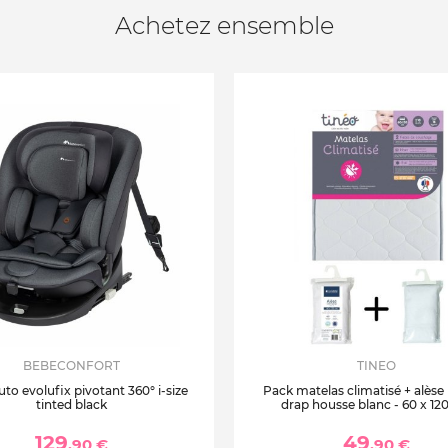
Achetez ensemble
BEBECONFORT
TINEO
uto evolufix pivotant 360° i-size
Pack matelas climatisé + alèse
tinted black
drap housse blanc - 60 x 12
129
49
,90 €
,90 €