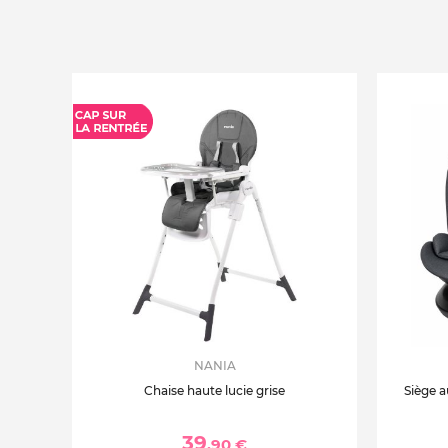
NANIA
Chaise haute lucie grise
Siège a
39
,90 €