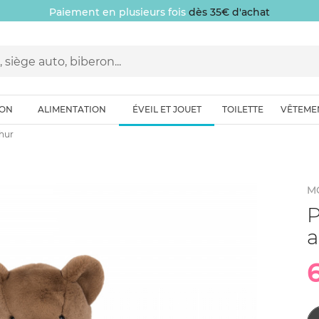
Paiement en plusieurs fois
dès 35€ d'achat
ION
ALIMENTATION
ÉVEIL ET JOUET
TOILETTE
VÊTEME
thur
M
P
a