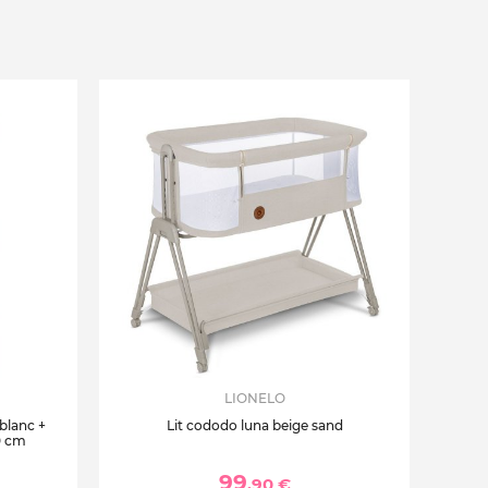
LIONELO
 blanc +
Lit cododo luna beige sand
0 cm
99
,90 €