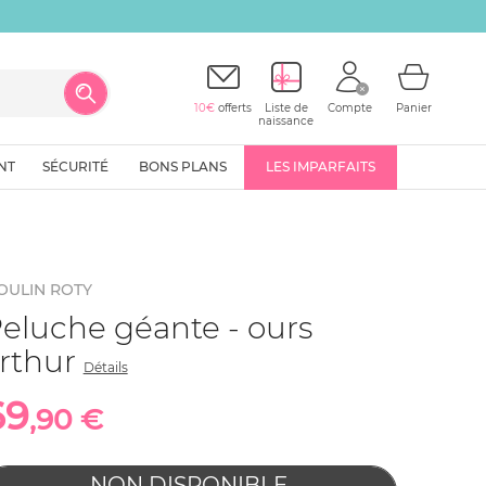
10€
offerts
Liste de
Compte
Panier
naissance
NT
SÉCURITÉ
BONS PLANS
LES IMPARFAITS
OULIN ROTY
eluche géante - ours
rthur
Détails
69
,90 €