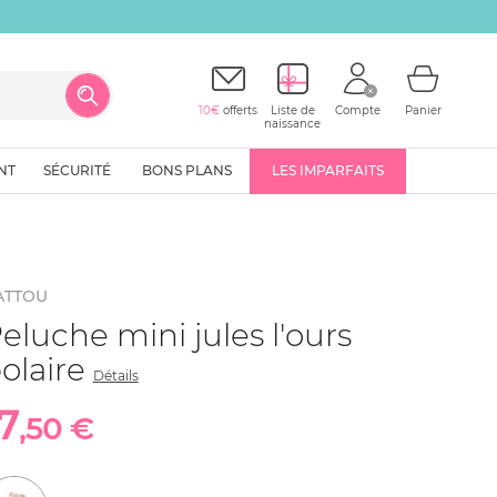
10€
offerts
Liste de
Compte
Panier
naissance
NT
SÉCURITÉ
BONS PLANS
LES IMPARFAITS
ATTOU
eluche mini jules l'ours
olaire
Détails
7
,50 €