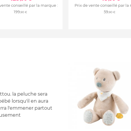
 vente conseillé par la marque :
Prix de vente conseillé par la
199
59
,90 €
,90 €
ttou. la peluche sera
ébé lorsqu'il en aura
ourra l'emmener partout
amusement