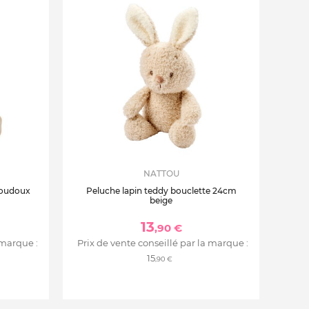
NATTOU
loudoux
Peluche lapin teddy bouclette 24cm
beige
13
,90 €
 marque :
Prix de vente conseillé par la marque :
15
,90 €