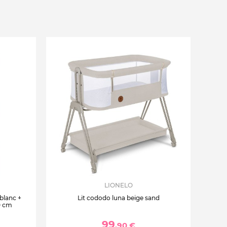
LIONELO
 blanc +
Lit cododo luna beige sand
0 cm
99
,90 €