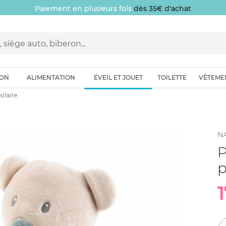
Paiement en plusieurs fois
dès 35€ d'achat
ION
ALIMENTATION
ÉVEIL ET JOUET
TOILETTE
VÊTEME
olaire
N
P
p
1