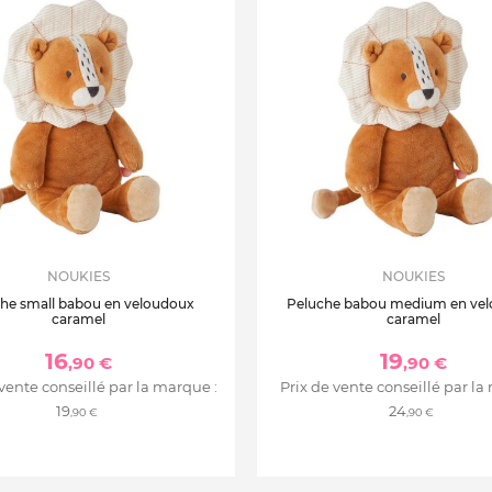
NOUKIES
NOUKIES
he small babou en veloudoux
Peluche babou medium en ve
caramel
caramel
16
19
,90 €
,90 €
 vente conseillé par la marque :
Prix de vente conseillé par la
19
24
,90 €
,90 €