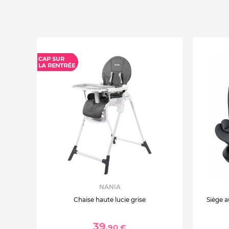
NANIA
Chaise haute lucie grise
Siège a
39
,90 €