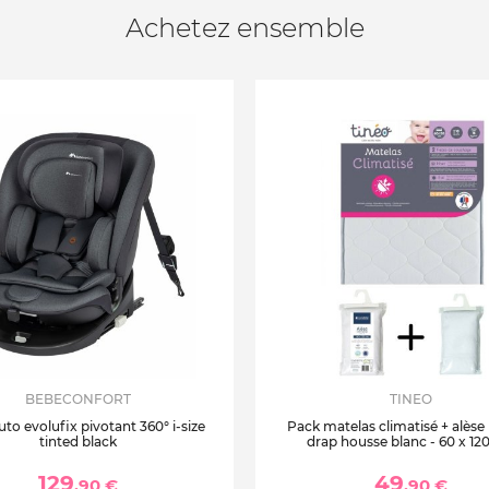
Achetez ensemble
BEBECONFORT
TINEO
uto evolufix pivotant 360° i-size
Pack matelas climatisé + alèse
tinted black
drap housse blanc - 60 x 12
129
49
,90 €
,90 €