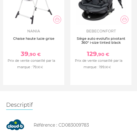
NANIA
BEBECONFORT
Chaise haute lucie grise
Siège auto evolufix pivotant
360° i-size tinted black
39
129
,90 €
,90 €
Prix de vente conseillé par la
Prix de vente conseillé par la
marque :
79
marque :
199
,90 €
,90 €
Descriptif
Référence :
CD083009783