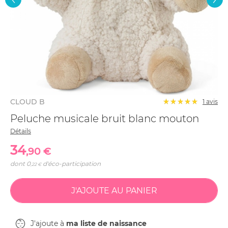
CLOUD B
1 avis
Peluche musicale bruit blanc mouton
Détails
34
,90 €
dont
0
d'éco-participation
,22 €
J'ajoute à
ma liste de naissance