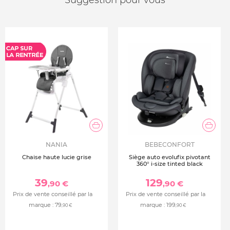
Suggestion pour vous
NANIA
BEBECONFORT
Chaise haute lucie grise
Siège auto evolufix pivotant
360° i-size tinted black
39
129
,90 €
,90 €
Prix de vente conseillé par la
Prix de vente conseillé par la
marque :
79
marque :
199
,90 €
,90 €