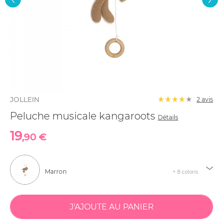
JOLLEIN
2
avis
Peluche musicale kangaroots
Détails
19
,90 €
Marron
+ 8 coloris