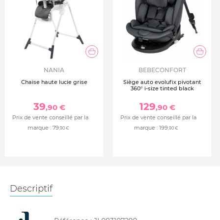
NANIA
BEBECONFORT
Chaise haute lucie grise
Siège auto evolufix pivotant
360° i-size tinted black
39
129
,90 €
,90 €
Prix de vente conseillé par la
Prix de vente conseillé par la
marque :
79
marque :
199
,90 €
,90 €
Descriptif