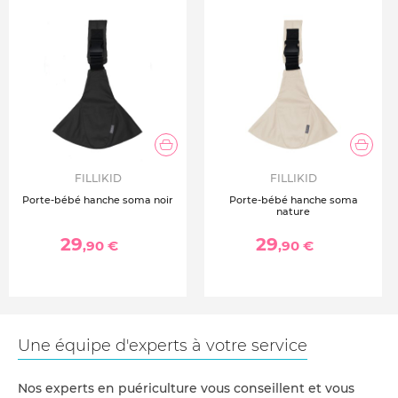
Poids maximum enfant : 20 kg
Bandoulière : réglable jusqu’à 90 cm
Sécurité : ceinture avec boucle
Siège : large et rembourré
Matière : coton et sangle en nylon robuste
Utilisation : déplacements, promenades, voyages, trajets
courts
Format : léger et compact
FILLIKID
FILLIKID
Porte-bébé hanche soma noir
Porte-bébé hanche soma
nature
29
29
,90 €
,90 €
Une équipe d'experts à votre service
Nos experts en puériculture vous conseillent et vous