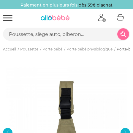
Paiement en plusieurs fois
dès 35€ d'achat
Accueil
Poussette
Porte bébé
Porte bébé physiologique
Porte-bé