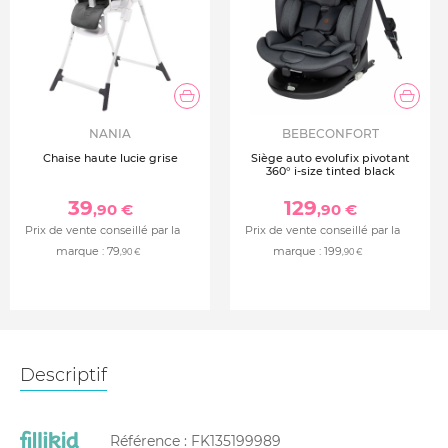
NANIA
BEBECONFORT
Chaise haute lucie grise
Siège auto evolufix pivotant
360° i-size tinted black
39
129
,90 €
,90 €
Prix de vente conseillé par la
Prix de vente conseillé par la
marque :
79
marque :
199
,90 €
,90 €
Descriptif
Référence :
FK135199989