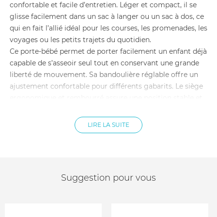
confortable et facile d’entretien. Léger et compact, il se
glisse facilement dans un sac à langer ou un sac à dos, ce
qui en fait l’allié idéal pour les courses, les promenades, les
voyages ou les petits trajets du quotidien.
Ce porte-bébé permet de porter facilement un enfant déjà
capable de s’asseoir seul tout en conservant une grande
liberté de mouvement. Sa bandoulière réglable offre un
ajustement confortable pour différents gabarits. Le siège
ergonomique et rembourré assure une position stable et
agréable pour l’enfant. Son design compact permet de
l’emporter partout au quotidien.
LIRE LA SUITE
Porte-bébé compact et pratique pour les déplacements
Soulage les bras et limite la sollicitation du dos
Siège large et rembourré pour une assise confortable
Bandoulière réglable pour un ajustement optimal
Ceinture de sécurité avec boucle pour plus de maintien
Suggestion pour vous
Format léger et compact facile à transporter
Idéal pour les enfants qui souhaitent être portés
ponctuellement
Âge conseillé : de 9 mois à 4 ans