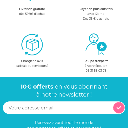
Livraison gratuite
Payer en plusieurs fois
dès 59.9€ d'achat
avec Klarna
Dès 35 € d'achats
Changer d'avis
Equipe d'experts
satisfait ou remboursé
à votre écoute :
05 31 53 03 78
10€ offerts
en vous abonnant
à notre newsletter !
Recevez avant tout le monde