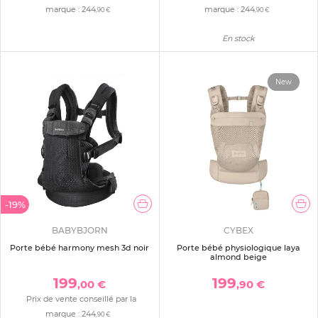
marque :
244
marque :
244
,90 €
,90 €
En stock
New
-19%
BABYBJORN
CYBEX
Porte bébé harmony mesh 3d noir
Porte bébé physiologique laya
almond beige
199
199
,00 €
,90 €
Prix de vente conseillé par la
marque :
244
,90 €