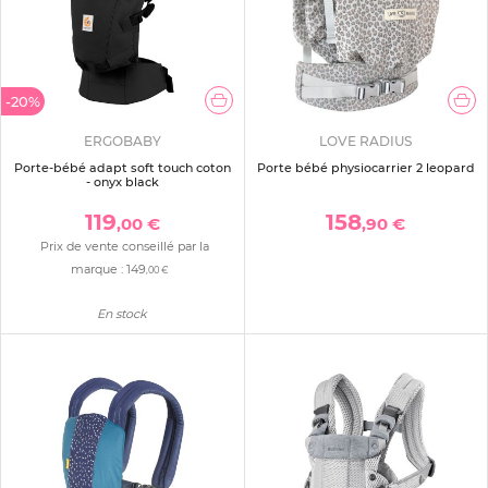
-20%
ERGOBABY
LOVE RADIUS
Porte-bébé adapt soft touch coton
Porte bébé physiocarrier 2 leopard
- onyx black
119
158
,00 €
,90 €
Prix de vente conseillé par la
marque :
149
,00 €
En stock