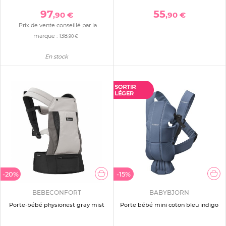
97
55
,90 €
,90 €
Prix de vente conseillé par la
marque :
138
,90 €
En stock
-20%
-15%
BEBECONFORT
BABYBJORN
Porte-bébé physionest gray mist
Porte bébé mini coton bleu indigo