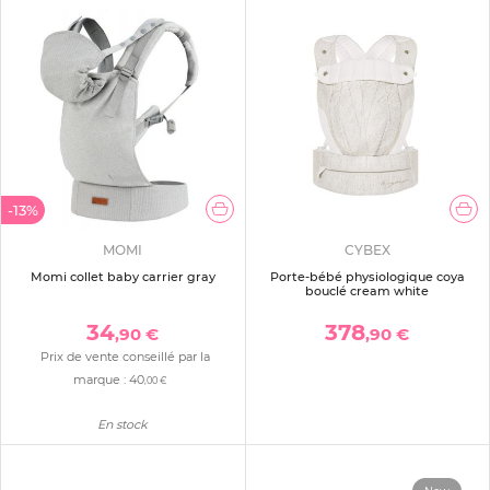
-13%
MOMI
CYBEX
Momi collet baby carrier gray
Porte-bébé physiologique coya
bouclé cream white
34
378
,90 €
,90 €
Prix de vente conseillé par la
marque :
40
,00 €
En stock