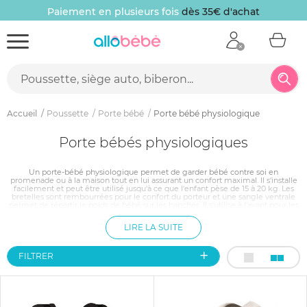
Paiement en plusieurs fois
dès 35€ d'achat
Accueil
Poussette
Porte bébé
Porte bébé physiologique
Porte bébés physiologiques
Un porte-bébé physiologique permet de garder bébé contre soi en
promenade ou à la maison tout en lui assurant un confort maximal. Il s'installe
facilement et peut être utilisé jusqu'à ce que l'enfant pèse de 15 à 20 kg. Les
bretelles sont rembourrées pour le confort du porteur et une sangle ventrale
permet de répartir le poids de bébé sur les hanches. Il s'utilise à l'avant pour les
plus petits et en portage dorsal au-delà de 9 ou 10 kg. Il procure une réelle
sensation de cocon à bébé.
LIRE LA SUITE
FILTRER