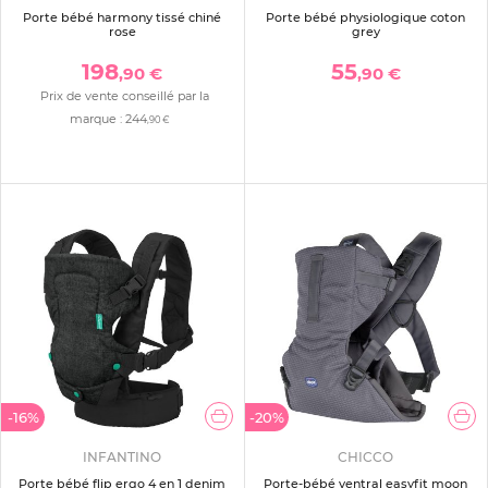
Porte bébé harmony tissé chiné
Porte bébé physiologique coton
rose
grey
198
55
,90 €
,90 €
Prix de vente conseillé par la
marque :
244
,90 €
-16%
-20%
INFANTINO
CHICCO
Porte bébé flip ergo 4 en 1 denim
Porte-bébé ventral easyfit moon