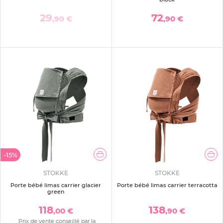
29
72
,90 €
,90 €
-15%
STOKKE
STOKKE
Porte bébé limas carrier glacier
Porte bébé limas carrier terracotta
green
118
138
,00 €
,90 €
Prix de vente conseillé par la