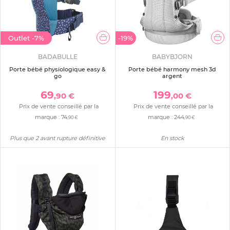
Outlet
-7%
-19%
BADABULLE
BABYBJORN
Porte bébé physiologique easy &
Porte bébé harmony mesh 3d
go
argent
69
199
,90 €
,00 €
Prix de vente conseillé par la
Prix de vente conseillé par la
marque :
74
marque :
244
,90 €
,90 €
Plus que 2 avant rupture définitive
En stock