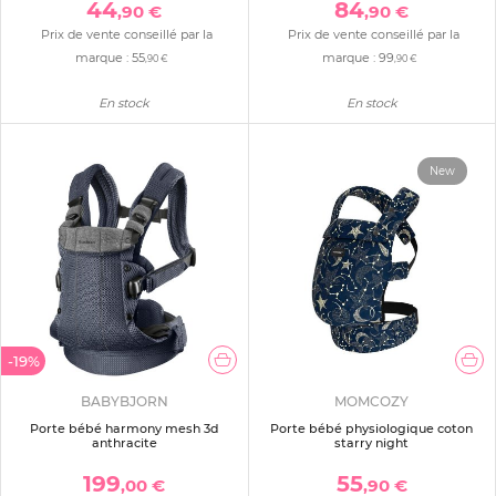
44
84
,90 €
,90 €
Prix de vente conseillé par la
Prix de vente conseillé par la
marque :
55
marque :
99
,90 €
,90 €
En stock
En stock
New
-19%
BABYBJORN
MOMCOZY
Porte bébé harmony mesh 3d
Porte bébé physiologique coton
anthracite
starry night
199
55
,00 €
,90 €