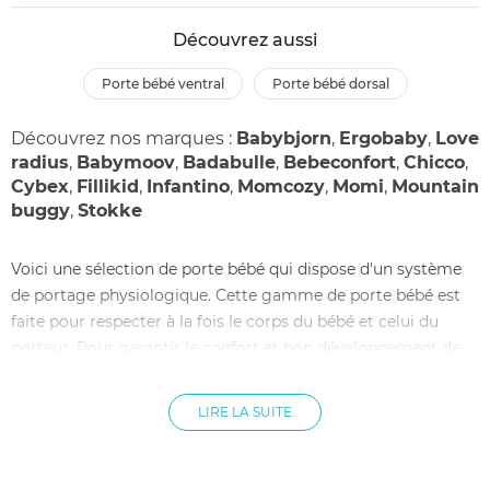
Découvrez aussi
porte bébé ventral
porte bébé dorsal
Découvrez nos marques :
Babybjorn
,
Ergobaby
,
Love
radius
,
Babymoov
,
Badabulle
,
Bebeconfort
,
Chicco
,
Cybex
,
Fillikid
,
Infantino
,
Momcozy
,
Momi
,
Mountain
buggy
,
Stokke
Voici une sélection de porte bébé qui dispose d'un système
de portage physiologique. Cette gamme de porte bébé est
faite pour respecter à la fois le corps du bébé et celui du
porteur. Pour garantir le confort et bon développement de
bébé dès sa venue au monde, ces portes bébé
physiologiques sont conçus pour bien répartir le poids du
LIRE LA SUITE
bébé sur sa structure osseuse. Pour un bon soutien de la
colonne vertébrale, la courbure du dos est respectée. Le
système de port ventral est une position optimum où bébé