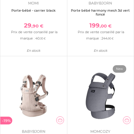
MOMI
BABYBJORN
Porte-bébé - carrier black
Porte bébé harmony mesh 3d vert
foncé
29
199
,90 €
,00 €
Prix de vente conseillé par la
Prix de vente conseillé par la
marque :
40
marque :
244
,00 €
,90 €
En stock
En stock
New
-19%
BABYBJORN
MOMCOZY