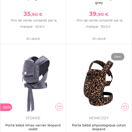
grey
35
39
,90 €
,90 €
Prix de vente conseillé par la
Prix de vente conseillé par la
marque :
42
marque :
50
,90 €
,00 €
En stock
En stock
New
-30%
STOKKE
MOMCOZY
Porte bébé limas carrier léopard
Porte bébé physiologique coton
violet
leopard