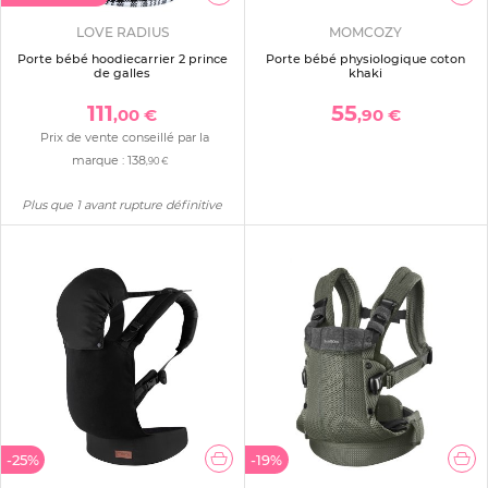
LOVE RADIUS
MOMCOZY
Porte bébé hoodiecarrier 2 prince
Porte bébé physiologique coton
de galles
khaki
111
55
,00 €
,90 €
Prix de vente conseillé par la
marque :
138
,90 €
Plus que 1 avant rupture définitive
-25%
-19%