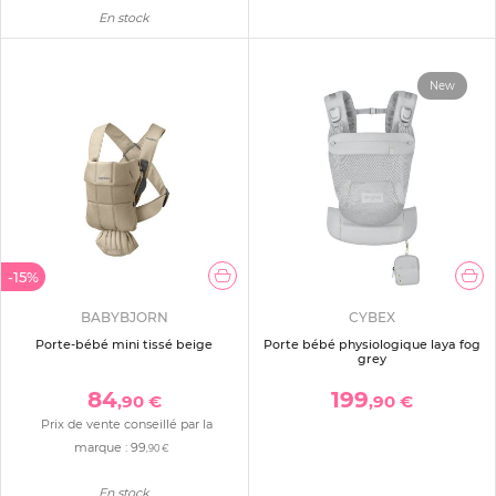
En stock
New
-15%
BABYBJORN
CYBEX
Porte-bébé mini tissé beige
Porte bébé physiologique laya fog
grey
84
199
,90 €
,90 €
Prix de vente conseillé par la
marque :
99
,90 €
En stock