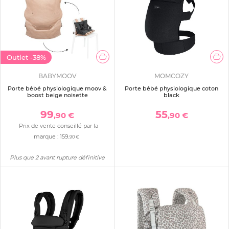
Outlet
-38%
BABYMOOV
MOMCOZY
Porte bébé physiologique moov &
Porte bébé physiologique coton
boost beige noisette
black
99
55
,90 €
,90 €
Prix de vente conseillé par la
marque :
159
,90 €
Plus que 2 avant rupture définitive