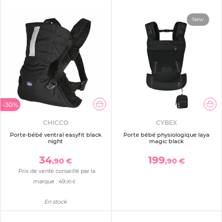
New
-30%
CHICCO
CYBEX
Porte-bébé ventral easyfit black
Porte bébé physiologique laya
night
magic black
34
199
,90 €
,90 €
Prix de vente conseillé par la
marque :
49
,90 €
En stock