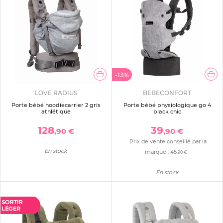
-13%
LOVE RADIUS
BEBECONFORT
Porte bébé hoodiecarrier 2 gris
Porte bébé physiologique go 4
athlétique
black chic
128
39
,90 €
,90 €
Prix de vente conseillé par la
En stock
marque :
45
,90 €
En stock