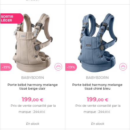
-19%
-19%
BABYBJORN
BABYBJORN
Porte bébé harmony melange
Porte bébé harmony melange
tissé beige clair
tissé chiné bleu
199
199
,00 €
,00 €
Prix de vente conseillé par la
Prix de vente conseillé par la
marque :
244
marque :
244
,90 €
,90 €
En stock
En stock