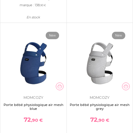
marque :
138
,90 €
En stock
New
New
MOMCOZY
MOMCOZY
Porte bébé physiologique air mesh
Porte bébé physiologique air mesh
blue
grey
72
72
,90 €
,90 €