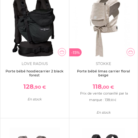
-15%
LOVE RADIUS
STOKKE
Porte bébé hoodiecarrier 2 black
Porte bébé limas carrier floral
forest
beige
128
118
,90 €
,00 €
Prix de vente conseillé par la
En stock
marque :
138
,90 €
En stock