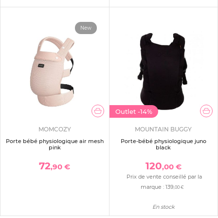
New
Outlet
-14%
MOMCOZY
MOUNTAIN BUGGY
Porte bébé physiologique air mesh
Porte-bébé physiologique juno
pink
black
72
120
,90 €
,00 €
Prix de vente conseillé par la
marque :
139
,00 €
En stock