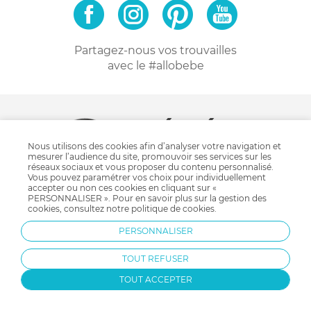
Partagez-nous vos trouvailles
avec le #allobebe
4.4
/ 5
Nous utilisons des cookies afin d’analyser votre navigation et
mesurer l’audience du site, promouvoir ses services sur les
réseaux sociaux et vous proposer du contenu personnalisé.
511 avis client
Vous pouvez paramétrer vos choix pour individuellement
accepter ou non ces cookies en cliquant sur «
PERSONNALISER ». Pour en savoir plus sur la gestion des
cookies, consultez notre
politique de cookies
.
votre commande allobébé
à propos d'allobébé
PERSONNALISER
Conditions générales de vente
Qui sommes-nous ?
Protection des données personnelles
Nos bons plans
TOUT REFUSER
Personnaliser les cookies
Nos marques
TOUT ACCEPTER
Politique de cookies
Mentions légales
Modes de livraison
Comment se protéger du phishing ?
Moyens de paiement
Soldes allobébé