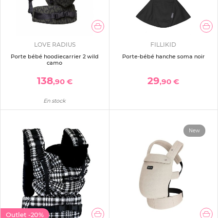
LOVE RADIUS
FILLIKID
Porte bébé hoodiecarrier 2 wild
Porte-bébé hanche soma noir
camo
138
29
,90 €
,90 €
En stock
New
Outlet
-20%