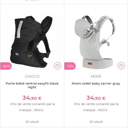
-30%
-13%
CHICCO
MOMI
Porte-bébé ventral easyfit black
Momi collet baby carrier gray
night
34
34
,90 €
,90 €
Prix de vente conseillé par la
Prix de vente conseillé par la
marque :
49
marque :
40
,90 €
,00 €
En stock
En stock