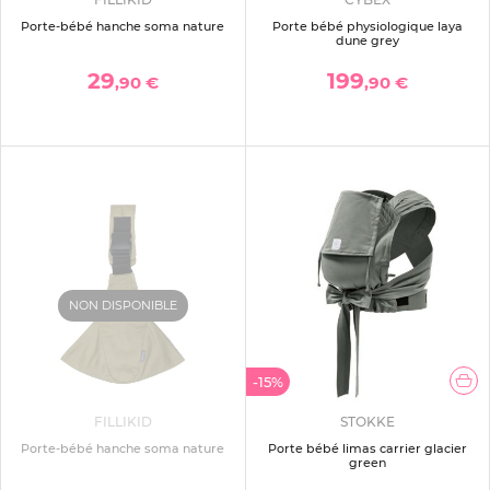
Porte-bébé hanche soma nature
Porte bébé physiologique laya
dune grey
29
199
,90 €
,90 €
NON DISPONIBLE
-15%
FILLIKID
STOKKE
Porte-bébé hanche soma nature
Porte bébé limas carrier glacier
green