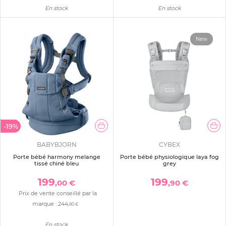
En stock
En stock
New
-19%
BABYBJORN
CYBEX
Porte bébé harmony melange
Porte bébé physiologique laya fog
tissé chiné bleu
grey
199
199
,00 €
,90 €
Prix de vente conseillé par la
marque :
244
,90 €
En stock