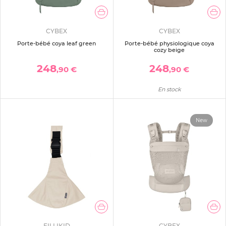
CYBEX
CYBEX
Porte-bébé coya leaf green
Porte-bébé physiologique coya
cozy beige
248
248
,90 €
,90 €
En stock
New
FILLIKID
CYBEX