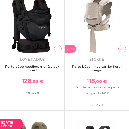
-15%
LOVE RADIUS
STOKKE
Porte bébé hoodiecarrier 2 black
Porte bébé limas carrier floral
forest
beige
128
118
,90 €
,00 €
Prix de vente conseillé par la
En stock
marque :
138
,90 €
En stock