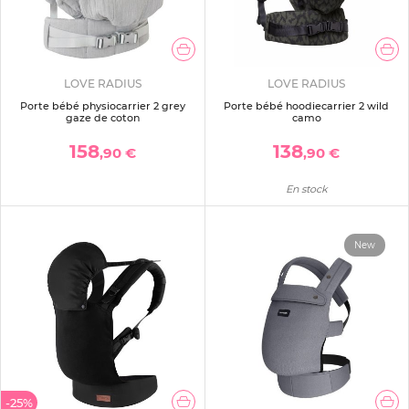
LOVE RADIUS
LOVE RADIUS
Porte bébé physiocarrier 2 grey
Porte bébé hoodiecarrier 2 wild
gaze de coton
camo
158
138
,90 €
,90 €
En stock
New
-25%