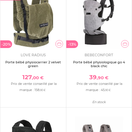
-20%
-13%
LOVE RADIUS
BEBECONFORT
Porte bébé physiocarrier 2 velvet
Porte bébé physiologique go 4
green
black chic
127
39
,00 €
,90 €
Prix de vente conseillé par la
Prix de vente conseillé par la
marque :
158
marque :
45
,90 €
,90 €
En stock