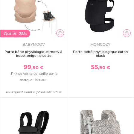
Outlet
-38%
BABYMOOV
MOMCOZY
Porte bébé physiologique moov &
Porte bébé physiologique coton
boost beige noisette
black
99
55
,90 €
,90 €
Prix de vente conseillé par la
marque :
159
,90 €
Plus que 2 avant rupture définitive