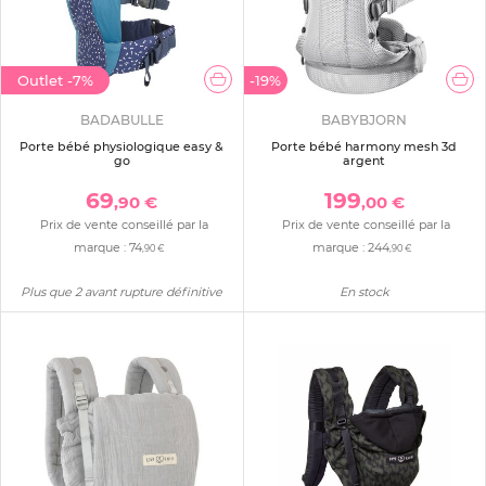
Outlet
-7%
-19%
BADABULLE
BABYBJORN
Porte bébé physiologique easy &
Porte bébé harmony mesh 3d
go
argent
69
199
,90 €
,00 €
Prix de vente conseillé par la
Prix de vente conseillé par la
marque :
74
marque :
244
,90 €
,90 €
Plus que 2 avant rupture définitive
En stock