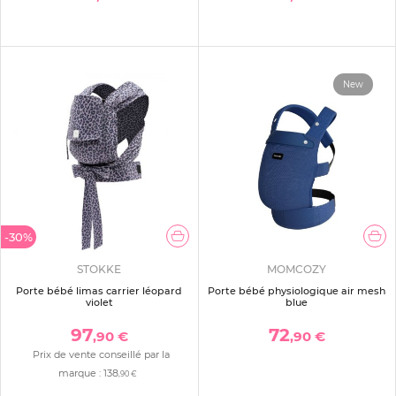
New
-30%
STOKKE
MOMCOZY
Porte bébé limas carrier léopard
Porte bébé physiologique air mesh
violet
blue
97
72
,90 €
,90 €
Prix de vente conseillé par la
marque :
138
,90 €