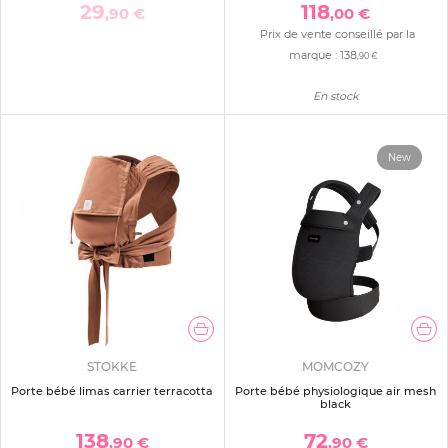
29
118
,90 €
,00 €
Prix de vente conseillé par la
marque :
138
,90 €
En stock
New
STOKKE
MOMCOZY
Porte bébé limas carrier terracotta
Porte bébé physiologique air mesh
black
138
72
,90 €
,90 €