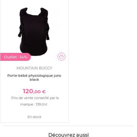
Outlet
-14%
MOUNTAIN BUGGY
Porte-bébé physiologique juno
black
120
,00 €
Prix de vente conseillé par la
marque :
139
,00 €
En stock
Découvrez aussi