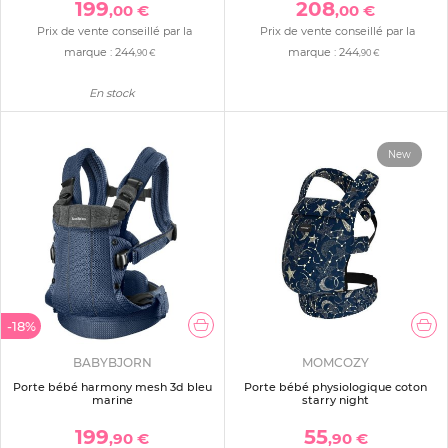
199
208
,00 €
,00 €
Prix de vente conseillé par la
Prix de vente conseillé par la
marque :
244
marque :
244
,90 €
,90 €
En stock
New
-18%
BABYBJORN
MOMCOZY
Porte bébé harmony mesh 3d bleu
Porte bébé physiologique coton
marine
starry night
199
55
,90 €
,90 €