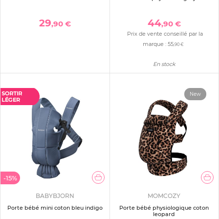
29
44
,90 €
,90 €
Prix de vente conseillé par la
marque :
55
,90 €
En stock
New
-15%
BABYBJORN
MOMCOZY
Porte bébé mini coton bleu indigo
Porte bébé physiologique coton
leopard