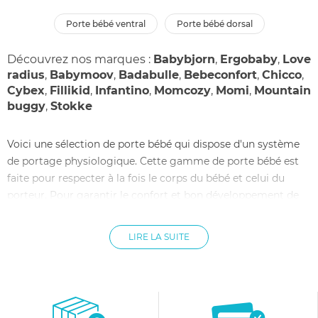
porte bébé ventral
porte bébé dorsal
Découvrez nos marques :
Babybjorn
,
Ergobaby
,
Love
radius
,
Babymoov
,
Badabulle
,
Bebeconfort
,
Chicco
,
Cybex
,
Fillikid
,
Infantino
,
Momcozy
,
Momi
,
Mountain
buggy
,
Stokke
Voici une sélection de porte bébé qui dispose d'un système
de portage physiologique. Cette gamme de porte bébé est
faite pour respecter à la fois le corps du bébé et celui du
porteur. Pour garantir le confort et bon développement de
bébé dès sa venue au monde, ces portes bébé
physiologiques sont conçus pour bien répartir le poids du
LIRE LA SUITE
bébé sur sa structure osseuse. Pour un bon soutien de la
colonne vertébrale, la courbure du dos est respectée. Le
système de port ventral est une position optimum où bébé
paraît beaucoup moins lourd qu'à bras. Selon l'âge de
l'enfant, une position physiologique est conseillée pour une