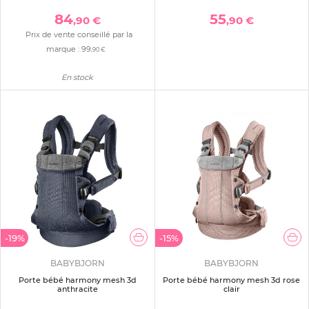
84
55
,90 €
,90 €
Prix de vente conseillé par la
marque :
99
,90 €
En stock
-19%
-15%
BABYBJORN
BABYBJORN
Porte bébé harmony mesh 3d
Porte bébé harmony mesh 3d rose
anthracite
clair