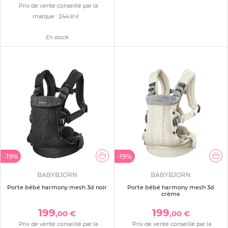
Prix de vente conseillé par la
marque :
244
,90 €
En stock
-19%
-19%
BABYBJORN
BABYBJORN
Porte bébé harmony mesh 3d noir
Porte bébé harmony mesh 3d
crème
199
199
,00 €
,00 €
Prix de vente conseillé par la
Prix de vente conseillé par la