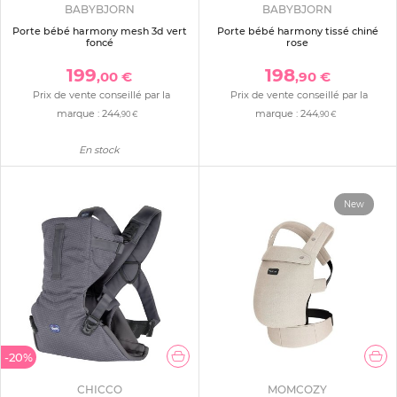
BABYBJORN
BABYBJORN
Porte bébé harmony mesh 3d vert
Porte bébé harmony tissé chiné
foncé
rose
199
198
,00 €
,90 €
Prix de vente conseillé par la
Prix de vente conseillé par la
marque :
244
marque :
244
,90 €
,90 €
En stock
New
-20%
CHICCO
MOMCOZY