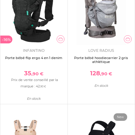
-16%
INFANTINO
LOVE RADIUS
Porte bébé flip ergo 4 en 1 denim
Porte bébé hoodiecarrier 2 gris
athlétique
35
128
,90 €
,90 €
Prix de vente conseillé par la
En stock
marque :
42
,90 €
En stock
New