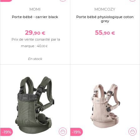
MOMI
MOMCOZY
Porte-bébé - carrier black
Porte bébé physiologique coton
grey
29
55
,90 €
,90 €
Prix de vente conseillé par la
marque :
40
,00 €
En stock
-19%
-19%