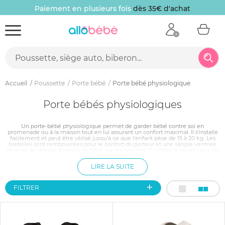
Paiement en plusieurs fois
dès 35€ d'achat
Accueil
Poussette
Porte bébé
Porte bébé physiologique
Porte bébés physiologiques
Un porte-bébé physiologique permet de garder bébé contre soi en
promenade ou à la maison tout en lui assurant un confort maximal. Il s'installe
facilement et peut être utilisé jusqu'à ce que l'enfant pèse de 15 à 20 kg. Les
bretelles sont rembourrées pour le confort du porteur et une sangle ventrale
permet de répartir le poids de bébé sur les hanches. Il s'utilise à l'avant pour les
plus petits et en portage dorsal au-delà de 9 ou 10 kg. Il procure une réelle
sensation de cocon à bébé.
LIRE LA SUITE
FILTRER