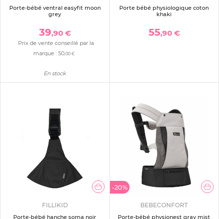
Porte-bébé ventral easyfit moon
Porte bébé physiologique coton
grey
khaki
39
55
,90 €
,90 €
Prix de vente conseillé par la
marque :
50
,00 €
En stock
-20%
FILLIKID
BEBECONFORT
Porte-bébé hanche soma noir
Porte-bébé physionest gray mist