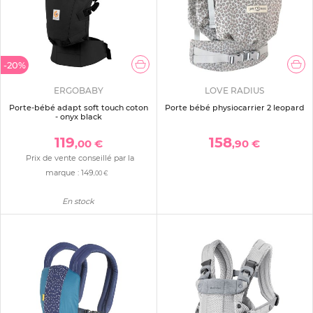
-20%
ERGOBABY
LOVE RADIUS
Porte-bébé adapt soft touch coton
Porte bébé physiocarrier 2 leopard
- onyx black
119
158
,00 €
,90 €
Prix de vente conseillé par la
marque :
149
,00 €
En stock