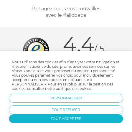
Partagez-nous vos trouvailles
avec le #allobebe
4.4
/ 5
Nous utilisons des cookies afin d’analyser votre navigation et
511 avis client
mesurer l’audience du site, promouvoir ses services sur les
réseaux sociaux et vous proposer du contenu personnalisé.
Vous pouvez paramétrer vos choix pour individuellement
accepter ou non ces cookies en cliquant sur «
votre commande allobébé
à propos d'allobébé
PERSONNALISER ». Pour en savoir plus sur la gestion des
Conditions générales de vente
Qui sommes-nous ?
cookies, consultez notre
politique de cookies
.
Protection des données personnelles
Nos bons plans
PERSONNALISER
Personnaliser les cookies
Nos marques
Politique de cookies
Mentions légales
TOUT REFUSER
Modes de livraison
Comment se protéger du phishing ?
Moyens de paiement
Soldes allobébé
TOUT ACCEPTER
Garantie stock & produit
Satisfait ou remboursé