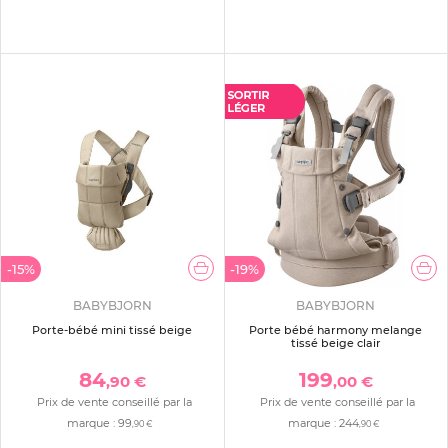
-15%
-19%
BABYBJORN
BABYBJORN
Porte-bébé mini tissé beige
Porte bébé harmony melange
tissé beige clair
84
199
,90 €
,00 €
Prix de vente conseillé par la
Prix de vente conseillé par la
marque :
99
marque :
244
,90 €
,90 €