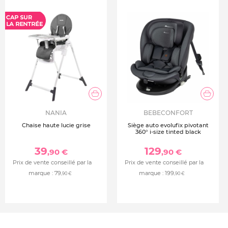
NANIA
BEBECONFORT
Chaise haute lucie grise
Siège auto evolufix pivotant
360° i-size tinted black
39
129
,90 €
,90 €
Prix de vente conseillé par la
Prix de vente conseillé par la
marque :
79
marque :
199
,90 €
,90 €