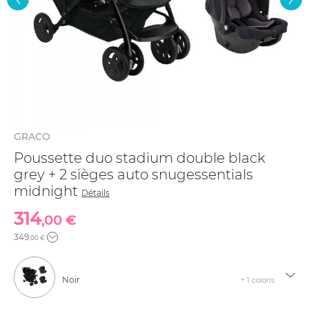
GRACO
Poussette duo stadium double black
grey + 2 sièges auto snugessentials
midnight
Détails
314
,00 €
349
,00 €
Noir
+ 1 coloris