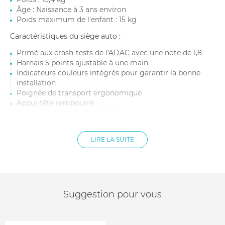
Âge : Naissance à 3 ans environ
Poids maximum de l'enfant : 15 kg
Caractéristiques du siège auto :
Primé aux crash-tests de l'ADAC avec une note de 1,8
Harnais 5 points ajustable à une main
Indicateurs couleurs intégrés pour garantir la bonne
installation
Poignée de transport ergonomique
Appui-tête rembourré
Passage intuitif de la ceinture
Dimensions : l 57,5 x L 45,4 x h 63,5 cm
Âge : Naissance à 1 an environ
LIRE LA SUITE
Taille : 40 à 75 cm
Poids siège auto : 3,66 kg
Conforme à la norme ECE R129/03 - i-Size
Suggestion pour vous