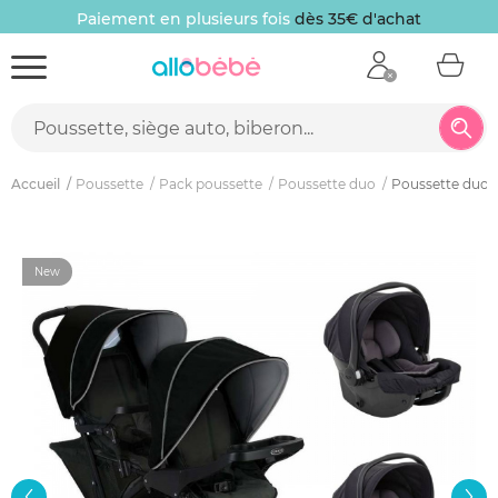
Paiement en plusieurs fois
dès 35€ d'achat
Accueil
Poussette
Pack poussette
Poussette duo
Poussette duo s
New