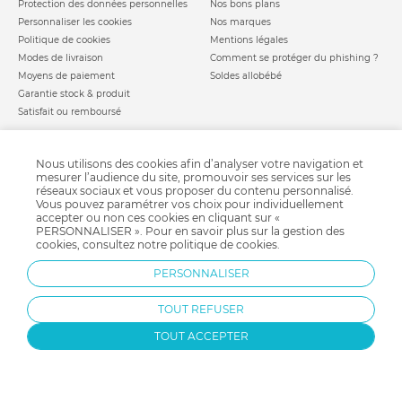
Protection des données personnelles
Nos bons plans
Personnaliser les cookies
Nos marques
Politique de cookies
Mentions légales
Modes de livraison
Comment se protéger du phishing ?
Moyens de paiement
Soldes allobébé
Garantie stock & produit
Satisfait ou remboursé
allobébé vous recommande
les plus d'allobébé
Sites et partenaires
Liste de naissance
Nous utilisons des cookies afin d’analyser votre navigation et
Nos labels
Infos conseils
mesurer l’audience du site, promouvoir ses services sur les
Nos licences
Jeux concours
réseaux sociaux et vous proposer du contenu personnalisé.
Vous pouvez paramétrer vos choix pour individuellement
Valise de maternité
Besoin d'aide ?
accepter ou non ces cookies en cliquant sur «
Parrainage
FAQ
PERSONNALISER ». Pour en savoir plus sur la gestion des
cookies, consultez notre
politique de cookies
.
Paiement sécurisé
PERSONNALISER
Charte qualité
TOUT REFUSER
TOUT ACCEPTER