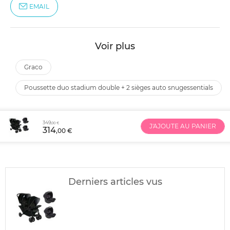
EMAIL
Voir plus
graco
poussette duo stadium double + 2 sièges auto snugessentials
349
,00 €
J'AJOUTE AU PANIER
314
,00 €
Derniers articles vus