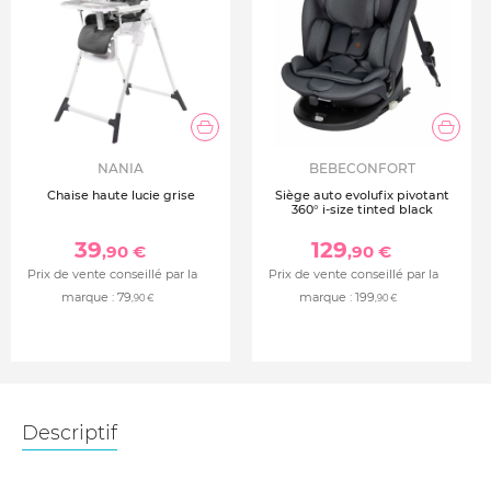
NANIA
BEBECONFORT
Chaise haute lucie grise
Siège auto evolufix pivotant
360° i-size tinted black
39
129
,90 €
,90 €
Prix de vente conseillé par la
Prix de vente conseillé par la
marque :
79
marque :
199
,90 €
,90 €
Descriptif