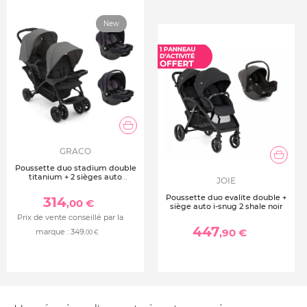
New
GRACO
Poussette duo stadium double
titanium + 2 sièges auto
JOIE
snugessentials midnight
Poussette duo evalite double +
314
,00 €
siège auto i-snug 2 shale noir
Prix de vente conseillé par la
447
,90 €
marque :
349
,00 €