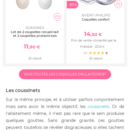
-37%
AVENT-PHILIPS
Coquilles confort
SUAVINEX
Lot de 2 coupelles recueil-lait
14
,50 €
et 2 coupelles protectrices
Prix de vente conseillé par la
11
,90 €
marque :
22
,90 €
(12)
En stock
En stock
VOIR TOUTES LES COQUILLES D'ALLAITEMENT
Les coussinets
Sur le même principe, et à utiliser parfois conjointement
mais sans avoir le même objectif, les
coussinets
. Or de
l'allaitement même, il n'est pas rare que le sein produise
quelques gouttes. Sans grande gravité, ces gouttes
peuvent toutefois se révéler disgracieuses si elles tachent