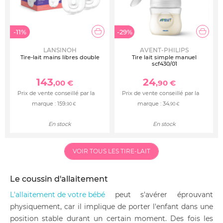
-11%
-29%
LANSINOH
AVENT-PHILIPS
Tire-lait mains libres double
Tire lait simple manuel
scf430/01
143
24
,00 €
,90 €
Prix de vente conseillé par la
Prix de vente conseillé par la
marque :
159
marque :
34
,90 €
,90 €
En stock
En stock
VOIR TOUS LES TIRE-LAIT
Le coussin d'allaitement
L'allaitement de votre bébé
peut s'avérer éprouvant
physiquement, car il implique de porter l'enfant dans une
position stable durant un certain moment. Des fois les