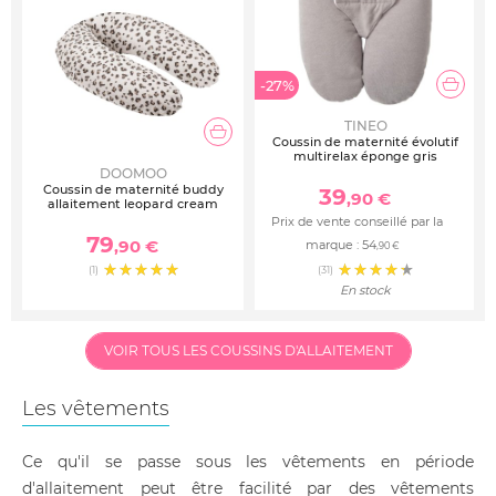
-27%
TINEO
Coussin de maternité évolutif
multirelax éponge gris
DOOMOO
Coussin de maternité buddy
39
,90 €
allaitement leopard cream
Prix de vente conseillé par la
79
,90 €
marque :
54
,90 €
(1)
(31)
En stock
VOIR TOUS LES COUSSINS D'ALLAITEMENT
Les vêtements
Ce qu'il se passe sous les vêtements en période
d'allaitement peut être facilité par des vêtements