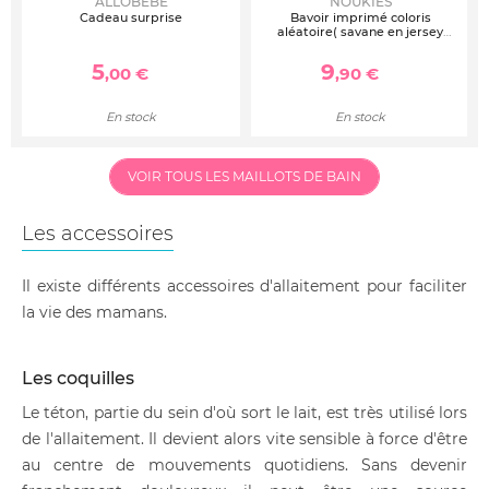
ALLOBEBE
NOUKIES
Cadeau surprise
Bavoir imprimé coloris
aléatoire( savane en jersey
gaufré, écru)
5
9
,00 €
,90 €
En stock
En stock
VOIR TOUS LES MAILLOTS DE BAIN
Les accessoires
Il existe différents accessoires d'allaitement pour faciliter
la vie des mamans.
Les coquilles
Le téton, partie du sein d'où sort le lait, est très utilisé lors
de l'allaitement. Il devient alors vite sensible à force d'être
au centre de mouvements quotidiens. Sans devenir