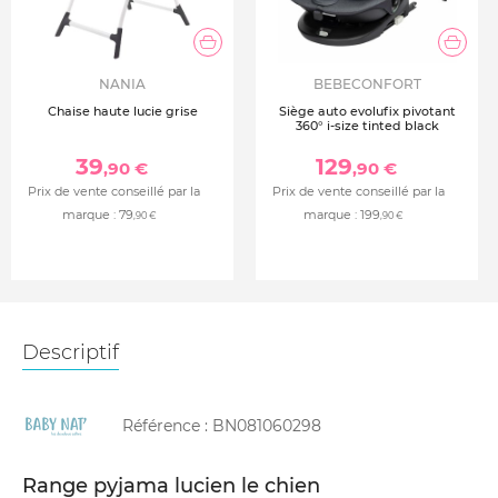
NANIA
BEBECONFORT
Chaise haute lucie grise
Siège auto evolufix pivotant
360° i-size tinted black
39
129
,90 €
,90 €
Prix de vente conseillé par la
Prix de vente conseillé par la
marque :
79
marque :
199
,90 €
,90 €
Descriptif
Référence :
BN081060298
Range pyjama lucien le chien