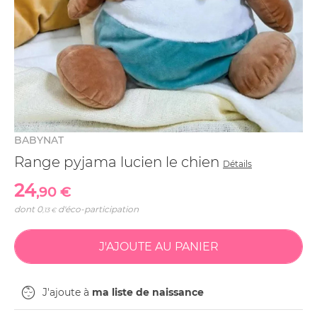
BABYNAT
Range pyjama lucien le chien
Détails
24
,90 €
dont
0
d'éco-participation
,13 €
J'ajoute à
ma liste de naissance