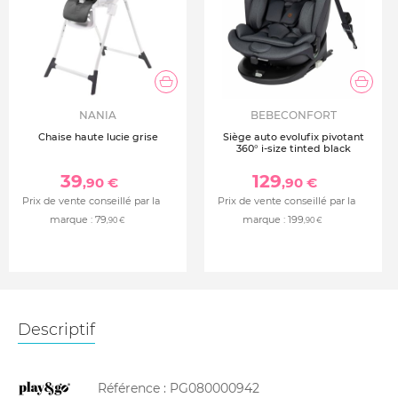
NANIA
BEBECONFORT
Chaise haute lucie grise
Siège auto evolufix pivotant
360° i-size tinted black
39
129
,90 €
,90 €
Prix de vente conseillé par la
Prix de vente conseillé par la
marque :
79
marque :
199
,90 €
,90 €
Descriptif
Référence :
PG080000942