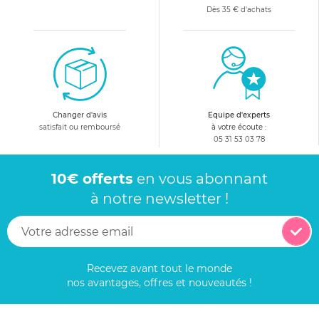
Dès 35 € d'achats
Changer d'avis
Equipe d'experts
satisfait ou remboursé
à votre écoute :
05 31 53 03 78
10€ offerts
en vous abonnant
à notre newsletter !
Recevez avant tout le monde
nos avantages, offres et nouveautés !