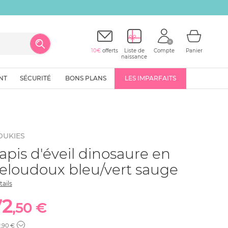
10€
offerts
Liste de
Compte
Panier
naissance
NT
SÉCURITÉ
BONS PLANS
LES IMPARFAITS
OUKIES
apis d'éveil dinosaure en
eloudoux bleu/vert sauge
tails
72
,50 €
9
,90 €