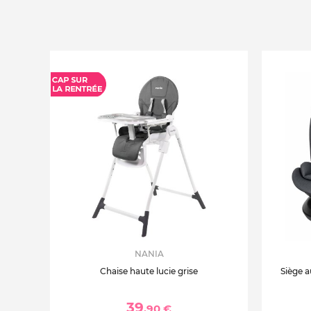
NANIA
Chaise haute lucie grise
Siège a
39
,90 €