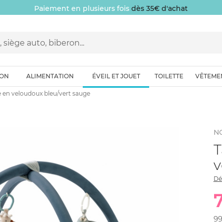
Paiement en plusieurs fois
dès 35€ d'achat
ION
ALIMENTATION
ÉVEIL ET JOUET
TOILETTE
VÊTEME
re en veloudoux bleu/vert sauge
N
T
v
Dé
9