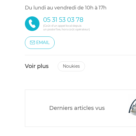
du lundi au vendredi de 10h à 17h
05 31 53 03 78
(Coût d'un appel local depuis
un poste fixe, hors coût opérateur)
EMAIL
Voir plus
noukies
Derniers articles vus