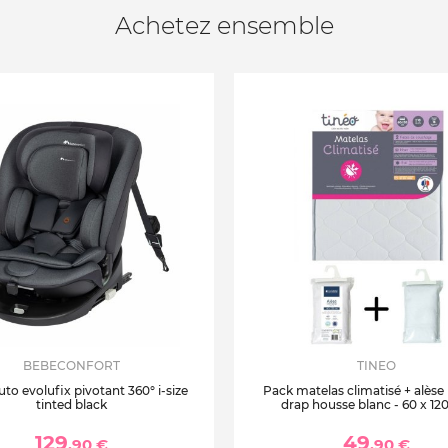
Achetez ensemble
BEBECONFORT
TINEO
uto evolufix pivotant 360° i-size
Pack matelas climatisé + alèse
tinted black
drap housse blanc - 60 x 12
129
49
,90 €
,90 €