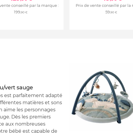
 vente conseillé par la marque :
Prix de vente conseillé par la
199
59
,90 €
,90 €
eu/vert sauge
 Ops est parfaitement adapté
ifférentes matières et sons
 On aime les personnages
auge. Dès les premiers
râce aux nombreuses
votre bébé est capable de