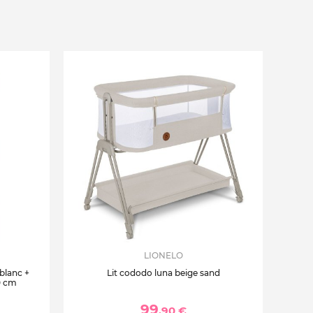
LIONELO
 blanc +
Lit cododo luna beige sand
0 cm
99
,90 €